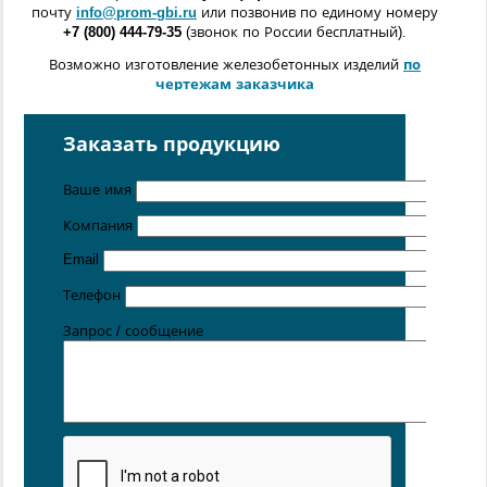
почту
info@prom-gbi.ru
или позвонив по единому номеру
+7 (800) 444-79-35
(звонок по России бесплатный).
Возможно изготовление железобетонных изделий
по
чертежам заказчика
Поставка осуществляется с производственных площадок,
расположенных в
Санкт-Петербурге
,
Москве
,
Казани
,
Заказать продукцию
Хабаровске
,
Ростове-на-Дону
,
Екатеринбурге
,
Симферополе
.
Ваше имя
Компания
Email
Телефон
Запрос / сообщение