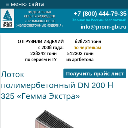
≡
меню сайта
+7 (800) 444-79-35
Звонок по России бесплатный
info@prom-gbi.ru
ОТГРУЗИЛИ ИЗДЕЛИЙ
628731
тонн
с 2008 года:
по чертежам
238342
тонн
512303
тонн
по сериям и ТУ
из артбетона
Лоток
Получить прайс лист
полимербетонный DN 200 Н
325 «Гемма Экстра»