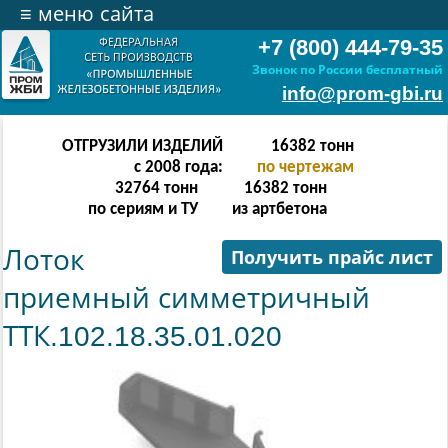
≡
меню сайта
+7 (800) 444-79-35
Звонок по России бесплатный
info@prom-gbi.ru
ОТГРУЗИЛИ ИЗДЕЛИЙ
32766
тонн
с 2008 года:
по чертежам
65532
тонн
32766
тонн
по сериям и ТУ
из артбетона
Лоток
Получить прайс лист
приемный симметричный
ТТК.102.18.35.01.020