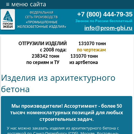
≡
меню сайта
+7 (800) 444-79-35
Звонок по России бесплатный
info@prom-gbi.ru
ОТГРУЗИЛИ ИЗДЕЛИЙ
262142
тонн
с 2008 года:
по чертежам
238342
тонн
262142
тонн
по сериям и ТУ
из артбетона
Изделия из архитектурного
бетона
Мы производители! Ассортимент - более 50
тысяч номенклатурных позиций для любых
cтроительных задач.
У нас можно заказать изделия из архитектурного бетона с
доставкой по Санкт-Петербургу (СПб), Москве, Ростову-на-