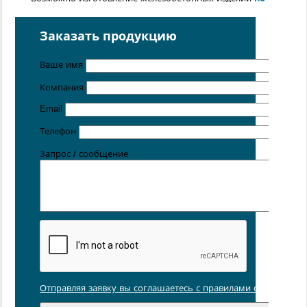
чертежам заказчика
Поставка осуществляется с производственных площадок,
Заказать продукцию
расположенных в
Санкт-Петербурге
,
Москве
,
Казани
,
Хабаровске
,
Ростове-на-Дону
,
Екатеринбурге
,
Ваше имя
Симферополе
.
Компания
Email
Телефон
Запрос / сообщение
Отправляя заявку вы соглашаетесь с правилами обработки