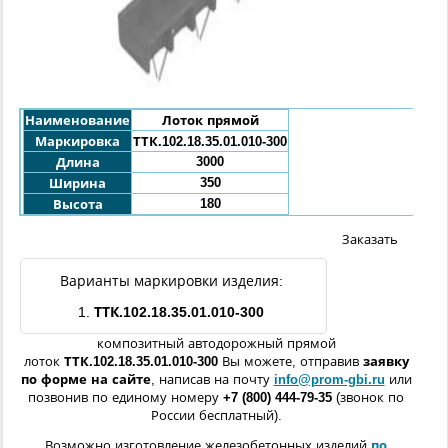
Наименование
Лоток прямой
Маркировка
ТТК.102.18.35.01.010-300
3000
Длина
350
Ширина
180
Высота
Заказать
Варианты маркировки изделия:
1.
ТТК.102.18.35.01.010-300
композитный автодорожный прямой
лоток
ТТК.102.18.35.01.010-300
Вы можете, отправив
заявку
по форме
на сайте
, написав на почту
info@prom-gbi.ru
или
позвонив по единому номеру
+7 (800) 444-79-35
(звонок по
России бесплатный).
Возможно изготовление железобетонных изделий
по