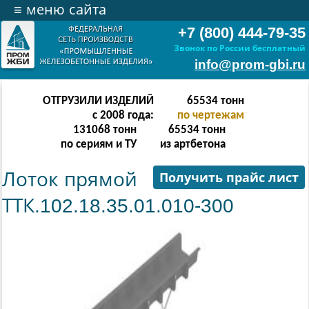
≡
меню сайта
+7 (800) 444-79-35
Звонок по России бесплатный
info@prom-gbi.ru
ОТГРУЗИЛИ ИЗДЕЛИЙ
131070
тонн
с 2008 года:
по чертежам
238342
тонн
131070
тонн
по сериям и ТУ
из артбетона
Лоток прямой
Получить прайс лист
ТТК.102.18.35.01.010-300