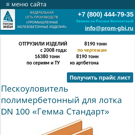
≡
меню сайта
+7 (800) 444-79-35
Звонок по России бесплатный
info@prom-gbi.ru
ОТГРУЗИЛИ ИЗДЕЛИЙ
16382
тонн
с 2008 года:
по чертежам
32764
тонн
16382
тонн
по сериям и ТУ
из артбетона
Получить прайс лист
Пескоуловитель
полимербетонный для лотка
DN 100 «Гемма Стандарт»