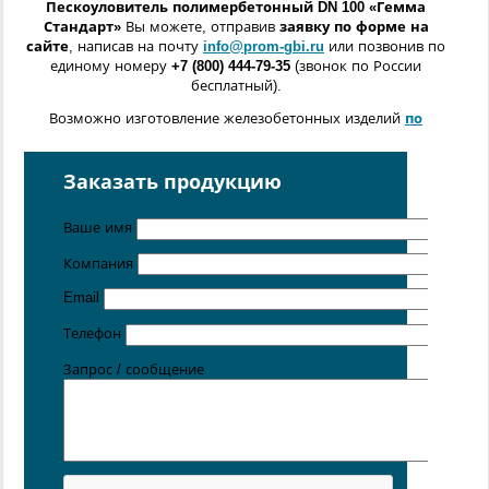
Пескоуловитель
полимербетонный DN 100 «Гемма
Стандарт»
Вы можете, отправив
заявку по форме на
сайте
, написав на почту
info@prom-gbi.ru
или позвонив по
единому номеру
+7 (800) 444-79-35
(звонок по России
бесплатный).
Возможно изготовление железобетонных изделий
по
чертежам заказчика
Поставка осуществляется с производственных площадок,
Заказать продукцию
расположенных в
Санкт-Петербурге
,
Москве
,
Казани
,
Хабаровске
,
Ростове-на-Дону
,
Екатеринбурге
,
Ваше имя
Симферополе
.
Компания
Email
Телефон
Запрос / сообщение