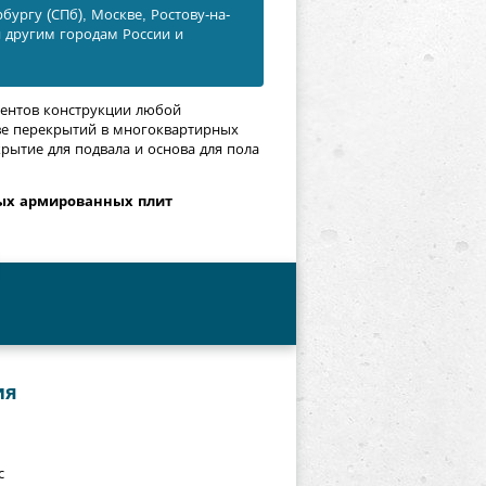
бургу (СПб), Москве, Ростову-на-
и другим городам России и
ментов конструкции любой
тве перекрытий в многоквартирных
крытие для подвала и основа для пола
ых армированных плит
ия
с