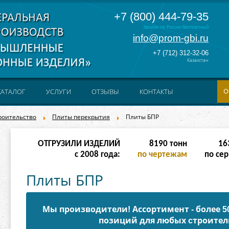
+7 (800) 444-79-35
Звонок по России бесплатный
info@prom-gbi.ru
+7 (712) 312-32-06
Казахстан
О
КАТАЛОГ
УСЛУГИ
ОТЗЫВЫ
КОНТАКТЫ
роительство
Плиты перекрытия
Плиты БПР
ОТГРУЗИЛИ ИЗДЕЛИЙ
32766
тонн
65
с 2008 года:
по чертежам
по сер
Плиты БПР
Мы производители! Ассортимент - более 
позиций для любых cтроител