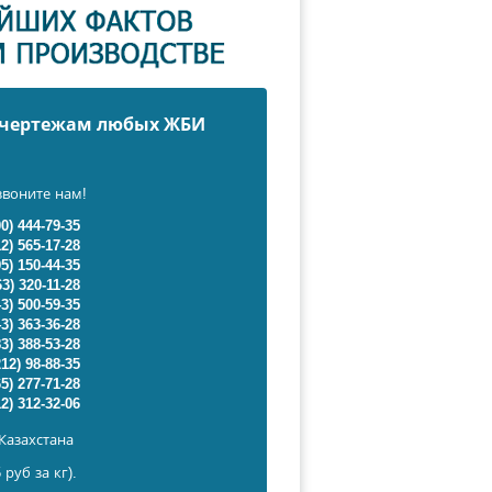
о чертежам любых ЖБИ
звоните нам!
00) 444-79-35
12) 565-17-28
95) 150-44-35
63) 320-11-28
43) 500-59-35
43) 363-36-28
83) 388-53-28
212) 98-88-35
65) 277-71-28
12) 312-32-06
Казахстана
 руб за кг).