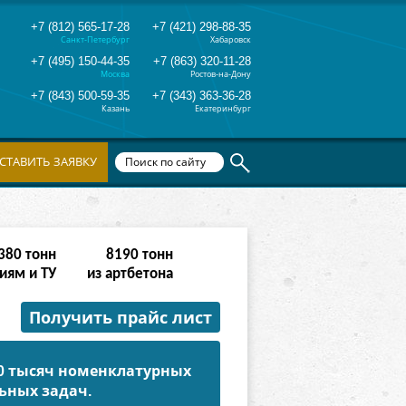
+7 (812) 565-17-28
+7 (421) 298-88-35
Санкт-Петербург
Хабаровск
+7 (495) 150-44-35
+7 (863) 320-11-28
Москва
Ростов-на-Дону
+7 (843) 500-59-35
+7 (343) 363-36-28
Казань
Екатеринбург
СТАВИТЬ ЗАЯВКУ
532
тонн
32766
тонн
иям и ТУ
из артбетона
Получить прайс лист
50 тысяч номенклатурных
ьных задач.