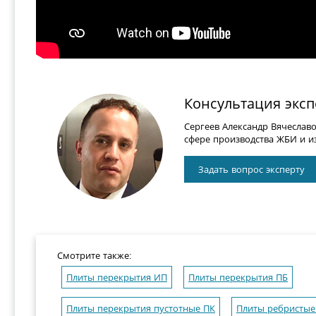
Консультация эксп
Сергеев Александр Вячеслав
сфере производства ЖБИ и из
Задать вопрос эксперту
Смотрите также:
Плиты перекрытия ИП
Плиты перекрытия ПБ
Плиты перекрытия пустотные ПК
Плиты ребристые