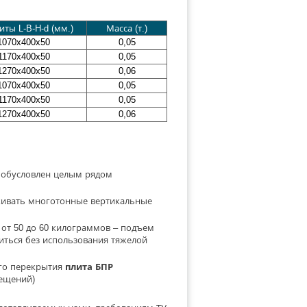
иты L-B-H-d (мм.)
Масса (т.)
1070x400x50
0,05
1170x400x50
0,05
1270x400x50
0,06
1070x400x50
0,05
1170x400x50
0,05
1270x400x50
0,06
обусловлен целым рядом
живать многотонные вертикальные
 от 50 до 60 килограммов – подъем
иться без использования тяжелой
го перекрытия
плита БПР
ещений)