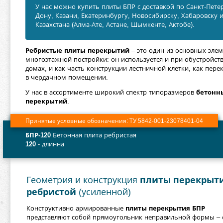
У нас можно купить плиты БПР с доставкой по Санкт-Петер
Дону, Казани, Екатеринбургу, Новосибирску, Хабаровску 
Казахстана (Алма-Ате, Астане, Шымкенте, Актобе).
Ребристые плиты перекрытий
– это один из основных эле
многоэтажной постройки: он используется и при обустройс
домах, и как часть конструкции лестничной клетки, как пере
в чердачном помещении.
У нас в ассортименте широкий спектр типоразмеров
бетонн
перекрытий
.
Принятые условные обозначения: ТУ 5842-001-23078401-04
БПР-120
Бетонная плита ребристая
120
- длинна
Геометрия и конструкция
плиты перекрыт
ребристой
(усиленной)
Конструктивно армированные
плиты перекрытия БПР
представляют собой прямоугольник неправильной формы – 