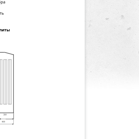
бра
ть
.
литы