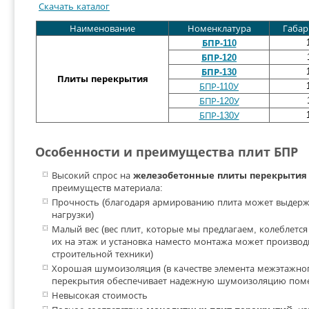
Скачать каталог
Наименование
Номенклатура
Габар
БПР-110
БПР-120
БПР-130
Плиты перекрытия
БПР-110У
БПР-120У
БПР-130У
Особенности и преимущества плит БПР
Высокий спрос на
железобетонные плиты перекрытия
преимуществ материала:
Прочность (благодаря армированию плита может выдер
нагрузки)
Малый вес (вес плит, которые мы предлагаем, колеблется
их на этаж и установка наместо монтажа может производ
строительной техники)
Хорошая шумоизоляция (в качестве элемента межэтажно
перекрытия обеспечивает надежную шумоизоляцию пом
Невысокая стоимость