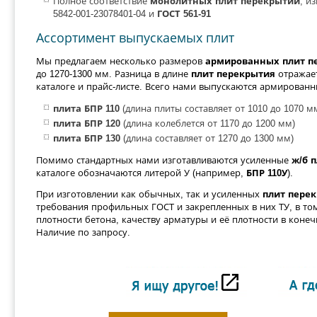
Полное соответствие
монолитных плит перекрытий
, и
5842-001-23078401-04 и
ГОСТ 561-91
Ассортимент выпускаемых плит
Мы предлагаем несколько размеров
армированных плит п
до 1270-1300 мм. Разница в длине
плит перекрытия
отражает
каталоге и прайс-листе. Всего нами выпускаются армирован
плита БПР 110
(длина плиты составляет от 1010 до 1070 м
плита БПР 120
(длина колеблется от 1170 до 1200 мм)
плита БПР 130
(длина составляет от 1270 до 1300 мм)
Помимо стандартных нами изготавливаются усиленные
ж/б 
каталоге обозначаются литерой У (например,
БПР 110У
).
При изготовлении как обычных, так и усиленных
плит пере
требования профильных ГОСТ и закрепленных в них ТУ, в том
плотности бетона, качеству арматуры и её плотности в коне
Наличие по запросу.