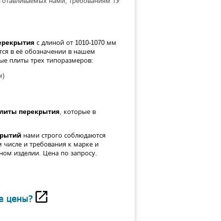
зготавливаемых нами, требованиям ТУ
ерекрытия
с длиной от 1010-1070 мм
ся в её обозначении в нашем
ные плиты трех типоразмеров:
м)
плиты перекрытия
, которые в
крытий
нами строго соблюдаются
 числе и требования к марке и
чном изделии.
Цена по запросу.