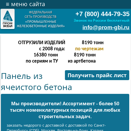
≡
меню сайта
+7 (800) 444-79-35
Звонок по России бесплатный
info@prom-gbi.ru
ОТГРУЗИЛИ ИЗДЕЛИЙ
16382
тонн
с 2008 года:
по чертежам
32764
тонн
16382
тонн
по сериям и ТУ
из артбетона
Панель из
Получить прайс лист
ячеистого бетона
Мы производители! Ассортимент - более 50
тысяч номенклатурных позиций для любых
cтроительных задач.
заказать недорого с доставкой с доставкой по Санкт-
Петербургу (СПб), Москве, Ростову-на-Дону, Казани,