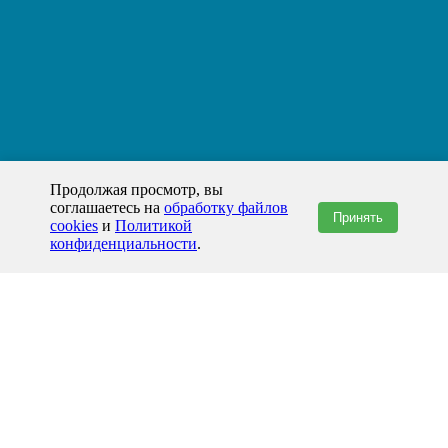
Продолжая просмотр, вы
соглашаетесь на
обработку файлов
Принять
cookies
и
Политикой
конфиденциальности
.
+7(800)444-79-35
звонок по России бесплатный
+7 (812) 565-17-28
ООО "ЖБИ и Архитектура" © 2008-2026
199178, Россия, Санкт-Петербург, наб. реки Смоленки, д. 14 литер а офис
336;
Представительство в Казахстане: г.Атырау,
пр. Сатпаева, 19 блок А,
Бизнес-центр "Atyrau Plaza"
info@prom-gbi.ru
www.prom-gbi.ru