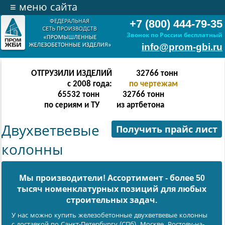
≡
меню сайта
+7 (800) 444-79-35
Звонок по России бесплатный
info@prom-gbi.ru
ОТГРУЗИЛИ ИЗДЕЛИЙ
131070
тонн
с 2008 года:
по чертежам
238342
тонн
131070
тонн
по сериям и ТУ
из артбетона
Двухветвевые
Получить прайс лист
колонны
Мы производители! Ассортимент - более 50
тысяч номенклатурных позиций для любых
cтроительных задач.
У нас можно купить железобетонные двухветвевые колонны
с доставкой по Санкт-Петербургу (СПб), Москве, Ростову-на-