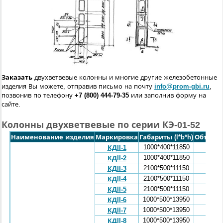
Заказать
двухветвевые колонны и многие другие железобетонные
изделия Вы можете, отправив письмо на почту
info@prom-gbi.ru
,
позвонив по телефону
+7 (800) 444-79-35
или заполнив форму на
сайте.
Колонны двухветвевые по серии КЭ-01-52
Наименование изделия
Маркировка
Габариты (l*b*h)
Объем, 
1000*400*11850
2,27
КДII-1
1000*400*11850
2,27
КДII-2
2100*500*11150
4,47
КДII-3
2100*500*11150
4,47
КДII-4
2100*500*11150
4,47
КДII-5
1000*500*13950
3,38
КДII-6
1000*500*13950
3,38
КДII-7
1000*500*13950
3,38
КДII-8