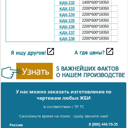
1400*600*19350
8,72
КДХ-132
2200*600*19350
10,64
КДХ-133
2200*600*19350
10,64
КДХ-134
2200*600*19350
10,64
КДХ-135
2200*600*19350
10,64
КДХ-136
2200*600*19350
10,64
КДХ-137
2200*600*19350
10,64
КДХ-138
У нас можно заказать изготовление по
чертежам любых ЖБИ
в соответствии с ТР ТС
Сэкономьте время на поиск - сразу звоните нам!
8 (800) 444-79-35
Россия