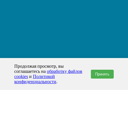
Продолжая просмотр, вы
соглашаетесь на
обработку файлов
Принять
cookies
и
Политикой
конфиденциальности
.
+7(800)444-79-35
звонок по России бесплатный
+7 (812) 565-17-28
ООО "ЖБИ и Архитектура" © 2008-2026
199178, Россия, Санкт-Петербург, наб. реки Смоленки, д. 14 литер а офис
336;
Представительство в Казахстане: г.Атырау,
пр. Сатпаева, 19 блок А,
Бизнес-центр "Atyrau Plaza"