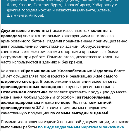
Дону, Казани, Екатеринбургу, Новосибирску, Хабаровску и
другим городам России и Казахстана (Алма-Ате, Астане,
Шымкенте, Актобе).
Двухветвевые колонны
(также известные как
колонны с
проходом
) являются типовыми конструкциями из тяжелого
армированного бетона. Изделия предназначены преимущественно
для промышленных одноэтажных зданий, оборудованных
специальными электрическими опорными кранами с любыми
нагрузками при работе. Помимо этого, двухветвевые колонны
часто используются в зданиях и без кранов.
Компания
«Промышленные Железобетонные Изделия»
более
10 лет осуществляет производство и реализацию
ЖБИ самого
широкого спектра
. В распоряжении компании имеется
сеть
производственных площадок
в крупных регионах страны.
Отлаженная логистика
позволяет доставить продукцию до места
назначения любым удобным способом:
автомобильным
,
железнодорожным
и даже
по воде
! Являясь
компанией-
производителем
ЖБИ, своим клиентам мы предлагаем
качественную продукцию
по самым выгодным ценам
!
Помимо изготовления изделий по типовой документации, мы также
выполняем работы
по индивидуальным чертежам заказчика