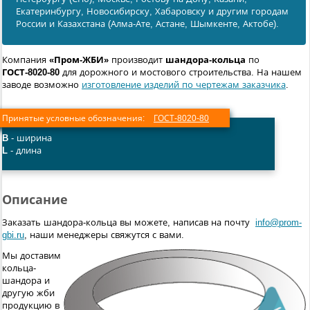
Екатеринбургу, Новосибирску, Хабаровску и другим городам
России и Казахстана (Алма-Ате, Астане, Шымкенте, Актобе).
Компания
«Пром-ЖБИ»
производит
шандора-кольца
по
ГОСТ-8020-80
для дорожного и мостового строительства. На нашем
заводе возможно
изготовление изделий по чертежам заказчика
.
Принятые условные обозначения:
ГОСТ-8020-80
B
- ширина
L
- длина
Описание
Заказать шандора-кольца вы можете, написав на почту
info@prom-
gbi.ru
, наши менеджеры свяжутся с вами.
Мы доставим
кольца-
шандора и
другую жби
продукцию в