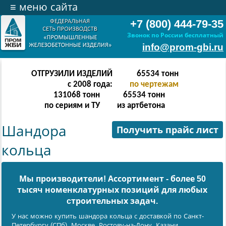
≡
меню сайта
+7 (800) 444-79-35
Звонок по России бесплатный
info@prom-gbi.ru
ОТГРУЗИЛИ ИЗДЕЛИЙ
65534
тонн
с 2008 года:
по чертежам
131068
тонн
65534
тонн
по сериям и ТУ
из артбетона
Шандора
Получить прайс лист
кольца
Мы производители! Ассортимент - более 50
тысяч номенклатурных позиций для любых
cтроительных задач.
У нас можно купить шандора кольца с доставкой по Санкт-
Петербургу (СПб), Москве, Ростову-на-Дону, Казани,