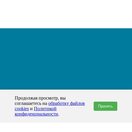
Продолжая просмотр, вы
соглашаетесь на
обработку файлов
Принять
cookies
и
Политикой
конфиденциальности
.
+7(800)444-79-35
звонок по России бесплатный