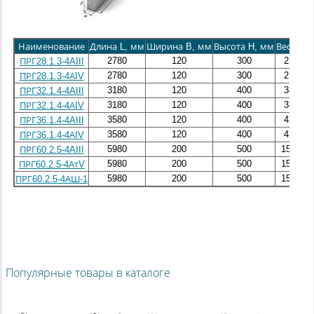
Наименование
Длина L, мм
Ширина B, мм
Высота H, мм
Вес, кг
О
2780
120
300
250
ПРГ28.1.3-4AIII
2780
120
300
250
ПРГ28.1.3-4АIV
3180
120
400
380
ПРГ32.1.4-4AIII
3180
120
400
380
ПРГ32.1.4-4АIV
3580
120
400
430
ПРГ36.1.4-4AIII
3580
120
400
430
ПРГ36.1.4-4АIV
5980
200
500
1500
ПРГ60.2.5-4AIII
5980
200
500
1500
ПРГ60.2.5-4АтV
5980
200
500
1500
ПРГ60.2.5-4АШ-1
Популярные товары в каталоге