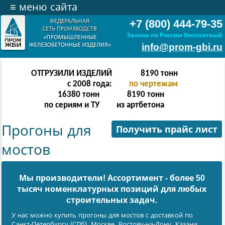
≡
меню сайта
+7 (800) 444-79-35
Звонок по России бесплатный
info@prom-gbi.ru
ОТГРУЗИЛИ ИЗДЕЛИЙ
16382
тонн
с 2008 года:
по чертежам
32764
тонн
16382
тонн
по сериям и ТУ
из артбетона
Прогоны для
Получить прайс лист
мостов
Мы производители! Ассортимент - более 50
тысяч номенклатурных позиций для любых
cтроительных задач.
У нас можно купить прогоны для мостов с доставкой по
Санкт-Петербургу (СПб), Москве, Ростову-на-Дону, Казани,