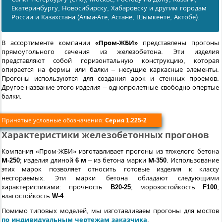
Екатеринбургу, Новосибирску, Хабаровску и другим городам
России и Казахстана (Алма-Ате, Астане, Шымкенте, Актобе).
В ассортименте компании
«Пром-ЖБИ»
представлены прогоны
прямоугольного сечения из железобетона. Эти изделия
представляют собой горизонтальную конструкцию, которая
опирается на фермы или балки – несущие каркасные элементы.
Прогоны используются для создания арок и стенных проемов.
Другое название этого изделия – однопролетные свободно опертые
балки.
Принятые условные обозначения:
Серия 1.225-2
Характеристики железобетонных прогонов
Компания «Пром-ЖБИ» изготавливает прогоны из тяжелого бетона
М-250
; изделия длиной
6 м
– из бетона марки
М-350
. Использование
этих марок позволяет относить готовые изделия к классу
несгораемых. Эти марки бетона обладают следующими
характеристиками: прочность
B20-25
; морозостойкость
F100
;
влагостойкость
W-4
.
Помимо типовых моделей, мы изготавливаем прогоны для мостов
по индивидуальным чертежам заказчика
.