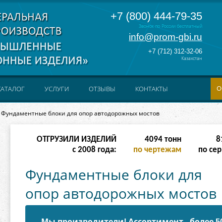
+7 (800) 444-79-35
Звонок по России бесплатный
info@prom-gbi.ru
+7 (712) 312-32-06
Казахстан
О
КАТАЛОГ
УСЛУГИ
ОТЗЫВЫ
КОНТАКТЫ
Фундаментные блоки для опор автодорожных мостов
ОТГРУЗИЛИ ИЗДЕЛИЙ
8190
тонн
16
с 2008 года:
по чертежам
по сер
Фундаментные блоки для
опор автодорожных мостов
Мы производители! Ассортимент - более 