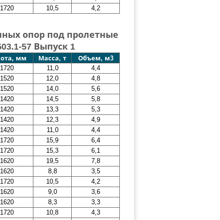
1720
10,5
4,2
ных опор под пролетные
03.1-57 Выпуск 1
ота, мм
Масса, т
Объем, м3
1720
11,0
4,4
1520
12,0
4,8
1520
14,0
5,6
1420
14,5
5,8
1420
13,3
5,3
1420
12,3
4,9
1420
11,0
4,4
1720
15,9
6,4
1720
15,3
6,1
1620
19,5
7,8
1620
8,8
3,5
1720
10,5
4,2
1620
9,0
3,6
1620
8,3
3,3
1720
10,8
4,3