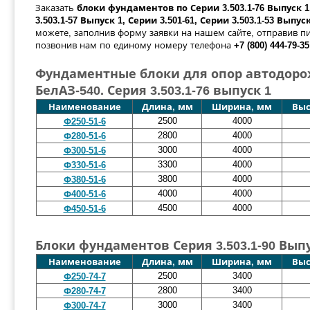
Заказать
блоки фундаментов по Серии 3.503.1-76 Выпуск 1,
3.503.1-57 Выпуск 1, Серии 3.501-61, Серии 3.503.1-53 Выпус
можете, заполнив форму заявки на нашем сайте, отправив п
позвонив нам по единому номеру телефона
+7 (800) 444-79-35
Фундаментные блоки для опор автодоро
БелАЗ-540. Серия 3.503.1-76 выпуск 1
Наименование
Длина, мм
Ширина, мм
Выс
2500
4000
Ф250-51-6
2800
4000
Ф280-51-6
3000
4000
Ф300-51-6
3300
4000
Ф330-51-6
3800
4000
Ф380-51-6
4000
4000
Ф400-51-6
4500
4000
Ф450-51-6
Блоки фундаментов Серия 3.503.1-90 Выпу
Наименование
Длина, мм
Ширина, мм
Выс
2500
3400
Ф250-74-7
2800
3400
Ф280-74-7
3000
3400
Ф300-74-7