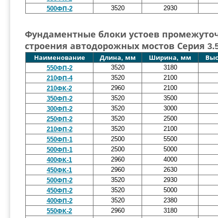
3520
2930
500ФП-2
Фундаментные блоки устоев промежуточ
строения автодорожных мостов Серия 3.5
Наименование
Длина, мм
Ширина, мм
Выс
3520
3180
550ФП-2
3520
2100
210ФП-4
2960
2100
210ФК-2
3520
3500
350ФП-2
3520
3000
300ФП-2
3520
2500
250ФП-2
3520
2100
210ФП-2
2500
5500
550ФП-1
2500
5000
500ФП-1
2960
4000
400ФК-1
2960
2630
450ФК-1
3520
2930
500ФП-2
3520
5000
450ФП-2
3520
2380
400ФП-2
2960
3180
550ФК-2