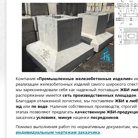
Компания
«Промышленные железобетонные изделия»
им
реализации железобетонных изделий самого широкого спект
мы зарекомендовали себя как надежный поставщик
ЖБИ люб
распоряжении имеется
сеть производственных площадок
Благодаря отлаженной логистике, мы поставляем
ЖБИ в люб
жд
или
по воде
. Наличие собственных производств, строгий
этапах позволяют предлагать
качественную ЖБИ-продукц
заказчика
условиях
,
минуя
наценки
посредников
.
Помимо выполнения работ по нормативным документам, мы
индивидуальным чертежам заказчика
.