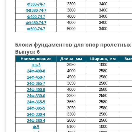
3300
3400
Ф330-74-7
3800
3400
ФЭ380-74-7
4000
3400
Ф400-74-7
4000
3400
ФЭ450-74-7
5000
3400
Ф500-74-7
Блоки фундаментов для опор пролетных с
Выпуск 6
Наименование
Длина, мм
Ширина, мм
Выс
3950
1000
ПК-3
4000
2580
24Ф-400-8
4500
2580
24Ф-450-7
3650
2580
24Ф-365-7
4000
2580
24Ф-400-6
3300
2580
24Ф-330-6
3650
2580
24Ф-365-5
3050
2580
24Ф-305-5
3300
2580
24Ф-330-4
2800
2560
24Ф-280-4
5100
1000
Ф-5