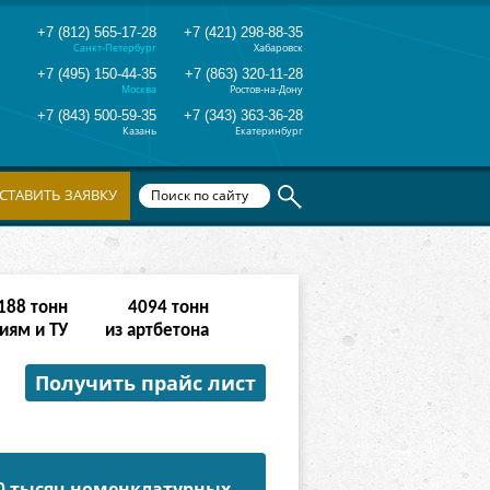
+7 (812) 565-17-28
+7 (421) 298-88-35
Санкт-Петербург
Хабаровск
+7 (495) 150-44-35
+7 (863) 320-11-28
Москва
Ростов-на-Дону
+7 (843) 500-59-35
+7 (343) 363-36-28
Казань
Екатеринбург
СТАВИТЬ ЗАЯВКУ
380
тонн
8190
тонн
иям и ТУ
из артбетона
Получить прайс лист
50 тысяч номенклатурных