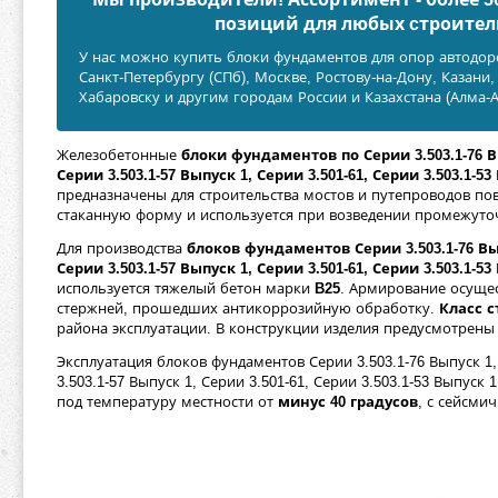
позиций для любых cтроител
У нас можно купить блоки фундаментов для опор автодор
Санкт-Петербургу (СПб), Москве, Ростову-на-Дону, Казани
Хабаровску и другим городам России и Казахстана (Алма-А
Железобетонные
блоки фундаментов по Серии 3.503.1-76 Вы
Серии 3.503.1-57 Выпуск 1, Серии 3.501-61, Серии 3.503.1-53
предназначены для строительства мостов и путепроводов по
стаканную форму и используется при возведении промежуто
Для производства
блоков фундаментов Серии 3.503.1-76 Вып
Серии 3.503.1-57 Выпуск 1, Серии 3.501-61, Серии 3.503.1-53
используется тяжелый бетон марки
B25
. Армирование осуще
стержней, прошедших антикоррозийную обработку.
Класс с
района эксплуатации. В конструкции изделия предусмотрены
Эксплуатация блоков фундаментов Серии 3.503.1-76 Выпуск 1, 
3.503.1-57 Выпуск 1, Серии 3.501-61, Серии 3.503.1-53 Выпуск 
под температуру местности от
минус 40 градусов
, с сейсми