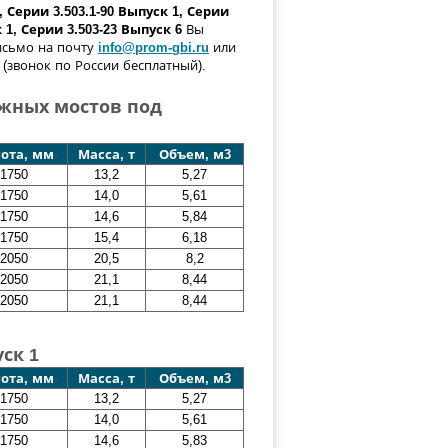
 Серии 3.503.1-90 Выпуск 1, Серии
к 1, Серии 3.503-23 Выпуск 6
Вы
исьмо на почту
info@prom-gbi.ru
или
(звонок по России бесплатный).
жных мостов под
ота, мм
Масса, т
Объем, м3
1750
13,2
5,27
1750
14,0
5,61
1750
14,6
5,84
1750
15,4
6,18
2050
20,5
8,2
2050
21,1
8,44
2050
21,1
8,44
ск 1
ота, мм
Масса, т
Объем, м3
1750
13,2
5,27
1750
14,0
5,61
1750
14,6
5,83