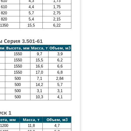
610
4,3
1,73
610
4,4
1,75
820
5,7
2,75
820
5,4
2,15
1350
15,5
6,22
Серия 3.501-61
мм
Высота, мм
Масса, т
Объем, м3
1550
9,7
3,9
1550
15,5
6,2
1550
16,6
6,6
1550
17,0
6,8
500
7,1
2,84
500
14,2
5,7
500
3,1
3,1
500
10,3
4,1
ск 1
ота, мм
Масса, т
Объем, м3
1200
11,8
4,7