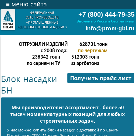
≡
меню сайта
+7 (800) 444-79-35
Звонок по России бесплатный
info@prom-gbi.ru
ОТГРУЗИЛИ ИЗДЕЛИЙ
628731
тонн
с 2008 года:
по чертежам
238342
тонн
512303
тонн
по сериям и ТУ
из артбетона
Блок насадки
Получить прайс лист
БН
Мы производители! Ассортимент - более 50
тысяч номенклатурных позиций для любых
cтроительных задач.
У нас можно купить блоки насадки с доставкой по Санкт-
Петербургу (СПб), Москве, Ростову-на-Дону, Казани,