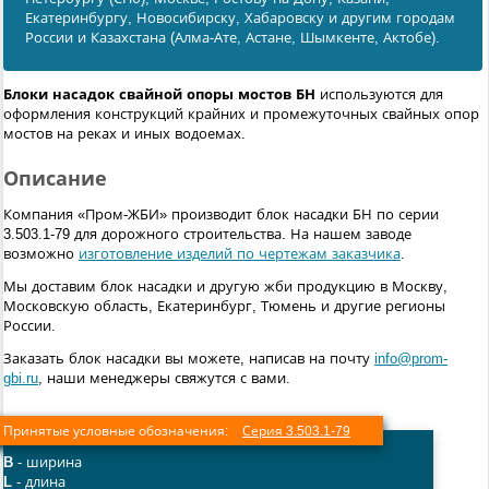
Екатеринбургу, Новосибирску, Хабаровску и другим городам
России и Казахстана (Алма-Ате, Астане, Шымкенте, Актобе).
Блоки насадок свайной опоры мостов БН
используются для
оформления конструкций крайних и промежуточных свайных опор
мостов на реках и иных водоемах.
Описание
Компания «Пром-ЖБИ» производит блок насадки БН по серии
3.503.1-79 для дорожного строительства. На нашем заводе
возможно
изготовление изделий по чертежам заказчика
.
Мы доставим блок насадки и другую жби продукцию в Москву,
Московскую область, Екатеринбург, Тюмень и другие регионы
России.
Заказать блок насадки вы можете, написав на почту
info@prom-
gbi.ru
, наши менеджеры свяжутся с вами.
Принятые условные обозначения:
Серия 3.503.1-79
B
- ширина
L
- длина