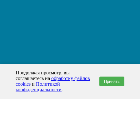
Продолжая просмотр, вы
соглашаетесь на
обработку файлов
Принять
cookies
и
Политикой
конфиденциальности
.
+7(800)444-79-35
звонок по России бесплатный
+7 (812) 565-17-28
ООО "ЖБИ и Архитектура" © 2008-2026
199178, Россия, Санкт-Петербург, наб. реки Смоленки, д. 14 литер а офис
336;
Представительство в Казахстане: г.Атырау,
пр. Сатпаева, 19 блок А,
Бизнес-центр "Atyrau Plaza"