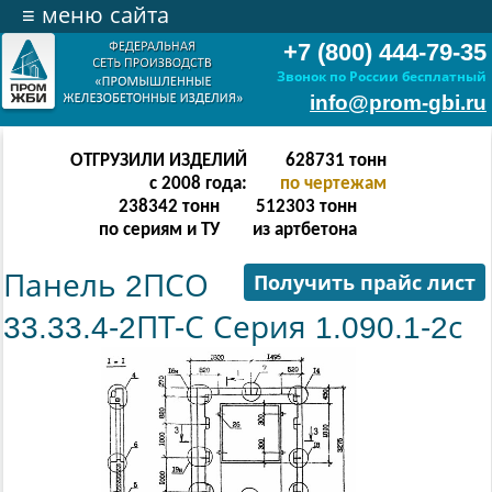
≡
меню сайта
+7 (800) 444-79-35
Звонок по России бесплатный
info@prom-gbi.ru
ОТГРУЗИЛИ ИЗДЕЛИЙ
628731
тонн
с 2008 года:
по чертежам
238342
тонн
512303
тонн
по сериям и ТУ
из артбетона
Панель 2ПСО
Получить прайс лист
33.33.4-2ПТ-С Серия 1.090.1-2с