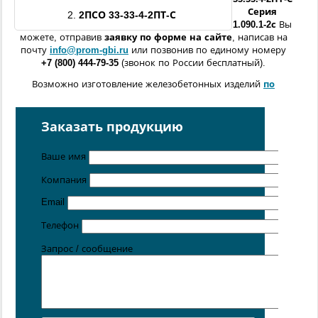
Серия
2.
2ПСО
33-33
-4
-
2ПТ
-С
1.090.1-2с
Вы
можете, отправив
заявку по форме
на сайте
, написав на
почту
info@prom-gbi.ru
или позвонив по единому номеру
+7 (800) 444-79-35
(звонок по России бесплатный).
Возможно изготовление железобетонных изделий
по
чертежам заказчика
Поставка осуществляется с производственных площадок,
Заказать продукцию
расположенных в
Санкт-Петербурге
,
Москве
,
Казани
,
Хабаровске
,
Ростове-на-Дону
,
Екатеринбурге
,
Ваше имя
Симферополе
.
Компания
Цена от 5 руб. / кг
Email
Телефон
Запрос / сообщение