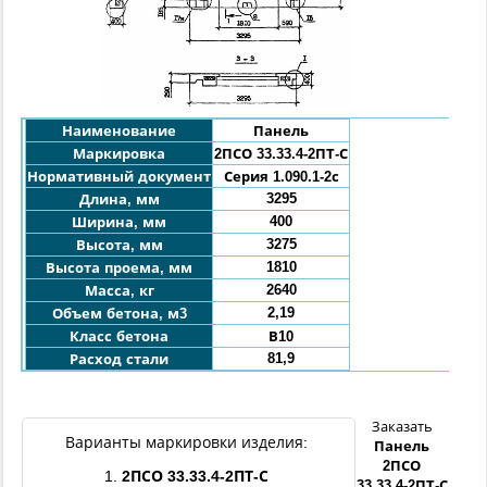
Наименование
Панель
Маркировка
2ПСО 33
.33.4
-
2ПТ
-С
Нормативный документ
Серия 1.090.1-2с
3295
Длина, мм
400
Ширина, мм
3275
Высота, мм
1810
Высота проема, мм
2640
Масса, кг
2,19
Объем бетона, м3
Класс бетона
В10
81,9
Расход стали
Заказать
Варианты маркировки изделия:
Панель
2ПСО
1.
2ПСО
33
.33.4
-
2ПТ
-С
33
.33.4
-
2ПТ
-С