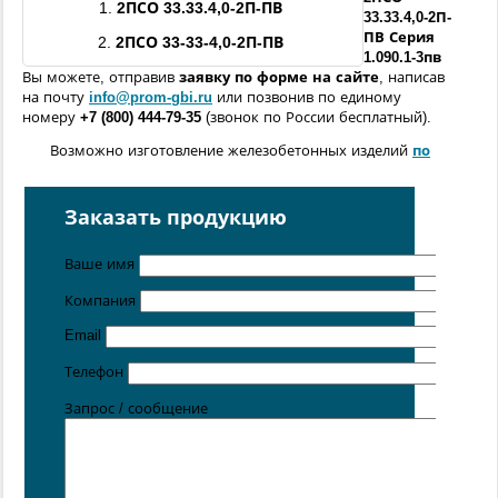
1.
2ПСО
33.33.4,0
-
2П
-ПВ
33.33.4,0
-
2П
-
ПВ
Серия
2.
2ПСО
33-33-
4,0
-
2П
-ПВ
1.090.1-3пв
Вы можете, отправив
заявку по форме
на сайте
, написав
на почту
info@prom-gbi.ru
или позвонив по единому
номеру
+7 (800) 444-79-35
(звонок по России бесплатный).
Возможно изготовление железобетонных изделий
по
чертежам заказчика
Поставка осуществляется с производственных площадок,
Заказать продукцию
расположенных в
Санкт-Петербурге
,
Москве
,
Казани
,
Хабаровске
,
Ростове-на-Дону
,
Екатеринбурге
,
Ваше имя
Симферополе
.
Компания
Цена от 5 руб. / кг
Email
Телефон
Запрос / сообщение