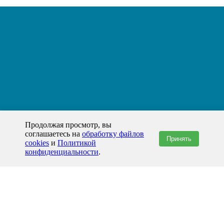
Продолжая просмотр, вы
соглашаетесь на
обработку файлов
Принять
cookies
и
Политикой
конфиденциальности
.
+7(800)444-79-35
звонок по России бесплатный
+7 (812) 565-17-28
ООО "ЖБИ и Архитектура" © 2008-2026
199178, Россия, Санкт-Петербург, наб. реки Смоленки, д. 14 литер а офис
336;