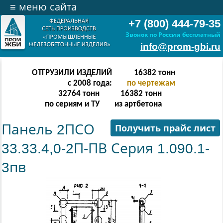
≡
меню сайта
+7 (800) 444-79-35
Звонок по России бесплатный
info@prom-gbi.ru
ОТГРУЗИЛИ ИЗДЕЛИЙ
32766
тонн
с 2008 года:
по чертежам
65532
тонн
32766
тонн
по сериям и ТУ
из артбетона
Панель 2ПСО
Получить прайс лист
33.33.4,0-2П-ПВ Серия 1.090.1-
3пв