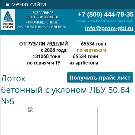
≡
меню сайта
+7 (800) 444-79-35
Звонок по России бесплатный
info@prom-gbi.ru
ОТГРУЗИЛИ ИЗДЕЛИЙ
131070
тонн
с 2008 года:
по чертежам
238342
тонн
131070
тонн
по сериям и ТУ
из артбетона
Лоток
Получить прайс лист
бетонный с уклоном ЛБУ 50.64
№5