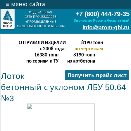
≡
меню сайта
+7 (800) 444-79-35
Звонок по России бесплатный
info@prom-gbi.ru
ОТГРУЗИЛИ ИЗДЕЛИЙ
16382
тонн
с 2008 года:
по чертежам
32764
тонн
16382
тонн
по сериям и ТУ
из артбетона
Лоток
Получить прайс лист
бетонный с уклоном ЛБУ 50.64
№3