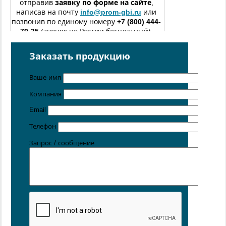
отправив
заявку по форме
на сайте
,
написав на почту
info@prom-gbi.ru
или
позвонив по единому номеру
+7 (800) 444-
79-35
(звонок по России бесплатный).
изготовление железобетонных изделий
по чертежам
Заказать продукцию
заказчика
Поставка осуществляется с производственных площадок,
Ваше имя
расположенных в
Санкт-Петербурге
,
Москве
,
Казани
,
Хабаровске
,
Ростове-на-Дону
,
Екатеринбурге
,
Компания
Симферополе
, Новосибирске
.
Email
Телефон
Запрос / сообщение