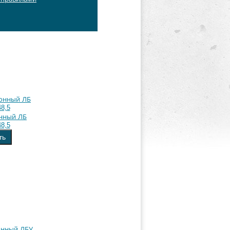
онный ЛБ
48,5
ть