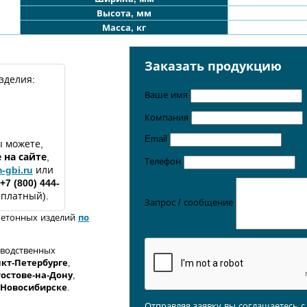
Высота, мм
Масса, кг
Заказать продукцию
зделия:
Ваше имя
Компания
Email
 можете,
е
на сайте
,
Телефон
-gbi.ru
или
+7 (800) 444-
сплатный).
Запрос / сообщение
бетонных изделий
по
зводственных
кт-Петербурге
,
Ростове-на-Дону
,
 Новосибирске
.
Отправляя заявку вы соглашаетесь 