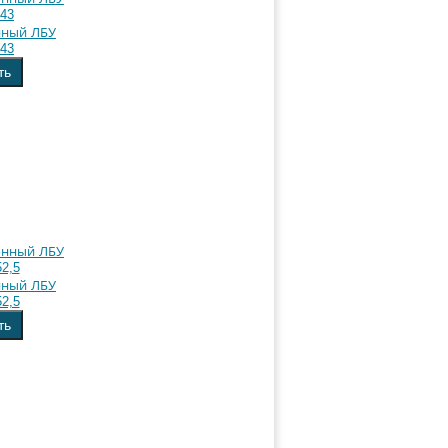
нный ЛБУ
.43
ть
нный ЛБУ
52,5
ть