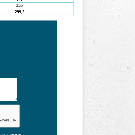
355
299,2
с правилами