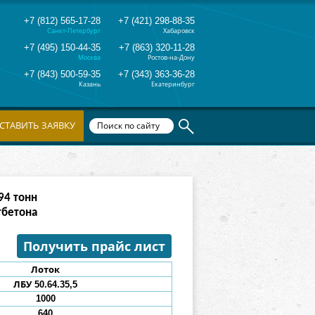
+7 (812) 565-17-28
+7 (421) 298-88-35
Санкт-Петербург
Хабаровск
+7 (495) 150-44-35
+7 (863) 320-11-28
Москва
Ростов-на-Дону
+7 (843) 500-59-35
+7 (343) 363-36-28
Казань
Екатеринбург
СТАВИТЬ ЗАЯВКУ
90
тонн
тбетона
Получить прайс лист
Лоток
ЛБУ 50.64.35,5
1000
640