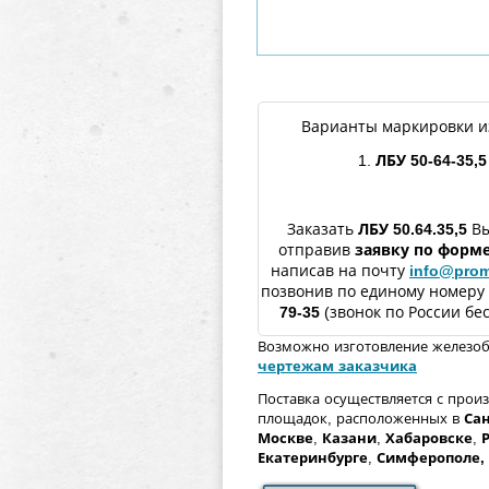
Варианты маркировки и
1.
ЛБУ
50-64-35,5
Заказать
ЛБУ
50.64.35,5
Вы
отправив
заявку по форм
написав на почту
info@prom
позвонив по единому номеру
79-35
(звонок по России бе
Возможно изготовление железо
чертежам заказчика
Поставка осуществляется с прои
площадок, расположенных в
Сан
Москве
,
Казани
,
Хабаровске
,
Екатеринбурге
,
Симферополе
,