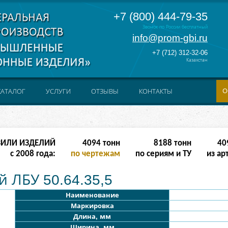
+7 (800) 444-79-35
Звонок по России бесплатный
info@prom-gbi.ru
+7 (712) 312-32-06
Казахстан
О
КАТАЛОГ
УСЛУГИ
ОТЗЫВЫ
КОНТАКТЫ
ЗИЛИ ИЗДЕЛИЙ
8190
тонн
16380
тонн
81
с 2008 года:
по чертежам
по сериям и ТУ
из ар
 ЛБУ 50.64.35,5
Наименование
Маркировка
Длина, мм
Ширина, мм