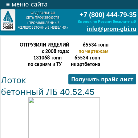
≡
меню сайта
+7 (800) 444-79-35
Звонок по России бесплатный
info@prom-gbi.ru
ОТГРУЗИЛИ ИЗДЕЛИЙ
131070
тонн
с 2008 года:
по чертежам
238342
тонн
131070
тонн
по сериям и ТУ
из артбетона
Лоток
Получить прайс лист
бетонный ЛБ 40.52.45