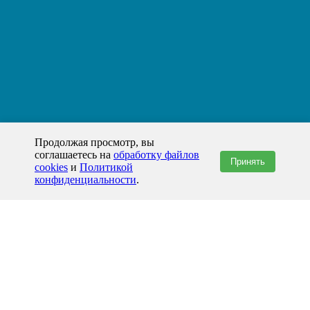
Продолжая просмотр, вы
соглашаетесь на
обработку файлов
Принять
cookies
и
Политикой
конфиденциальности
.
+7(800)444-79-35
звонок по России бесплатный
+7 (812) 565-17-28
ООО "ЖБИ и Архитектура" © 2008-2026
199178, Россия, Санкт-Петербург, наб. реки Смоленки, д. 14 литер а офис
336;
Представительство в Казахстане: г.Атырау,
пр. Сатпаева, 19 блок А,
Бизнес-центр "Atyrau Plaza"
info@prom-gbi.ru
www.prom-gbi.ru