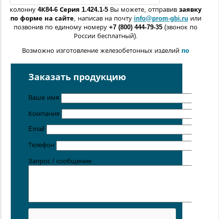
колонну
4К84
-6
Серия 1.424.1-5
Вы можете, отправив
заявку
по форме
на сайте
, написав на почту
info@prom-gbi.ru
или
позвонив по единому номеру
+7 (800) 444-79-35
(звонок по
России бесплатный).
Возможно изготовление железобетонных изделий
по
чертежам заказчика
Поставка осуществляется с производственных площадок,
Заказать продукцию
расположенных в
Санкт-Петербурге
,
Москве
,
Казани
,
Хабаровске
,
Ростове-на-Дону
,
Екатеринбурге
,
Ваше имя
Симферополе
.
Компания
Email
Телефон
Запрос / сообщение