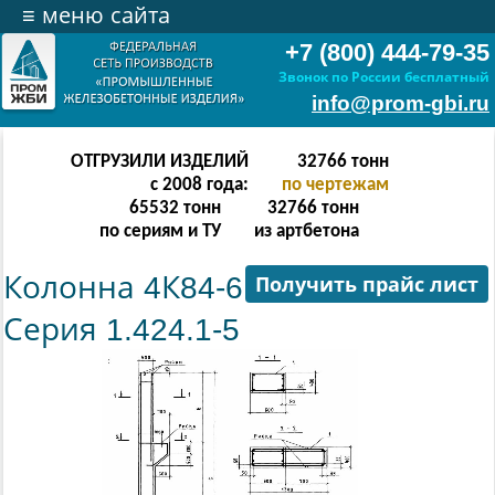
≡
меню сайта
+7 (800) 444-79-35
Звонок по России бесплатный
info@prom-gbi.ru
ОТГРУЗИЛИ ИЗДЕЛИЙ
65534
тонн
с 2008 года:
по чертежам
131068
тонн
65534
тонн
по сериям и ТУ
из артбетона
Колонна 4К84-6
Получить прайс лист
Серия 1.424.1-5