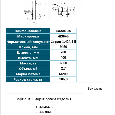
Наименование
Колонна
Маркировка
4К84-6
Нормативный документ
Серия 1.424.1-5
9450
Длина, мм
700
Ширина, мм
400
Высота, мм
6800
Масса, кг
2,7
Объем, м3
Марка бетона
М200
286,8
Расход стали, кг
Заказать
Варианты маркировки изделия:
1.
4
К
-84-6
2.
4
К
84-6