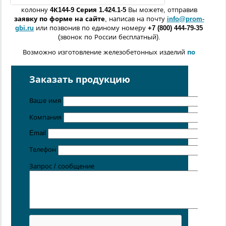
колонну
4К144
-9
Серия 1.424.1-5
Вы можете, отправив
заявку по форме
на сайте
, написав на почту
info@prom-
gbi.ru
или позвонив по единому номеру
+7 (800) 444-79-35
(звонок по России бесплатный).
Возможно изготовление железобетонных изделий
по
чертежам заказчика
Поставка осуществляется с производственных площадок,
Заказать продукцию
расположенных в
Санкт-Петербурге
,
Москве
,
Казани
,
Хабаровске
,
Ростове-на-Дону
,
Екатеринбурге
,
Ваше имя
Симферополе
.
Компания
Email
Телефон
Запрос / сообщение