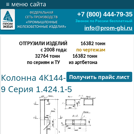
≡
меню сайта
+7 (800) 444-79-35
Звонок по России бесплатный
info@prom-gbi.ru
ОТГРУЗИЛИ ИЗДЕЛИЙ
32766
тонн
с 2008 года:
по чертежам
65532
тонн
32766
тонн
по сериям и ТУ
из артбетона
Колонна 4К144-
Получить прайс лист
9 Серия 1.424.1-5