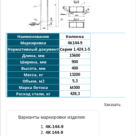
Наименование
Колонна
Маркировка
4К144-9
Нормативный документ
Серия 1.424.1-5
15600
Длина, мм
900
Ширина, мм
400
Высота, мм
13200
Масса, кг
5,3
Объем, м3
Марка бетона
М300
428,3
Расход стали, кг
Заказать
Варианты маркировки изделия:
1.
4
К
-
144
-9
2.
4
К
144
-9