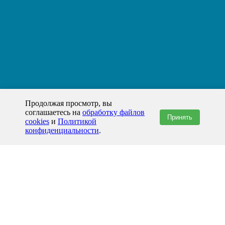
Продолжая просмотр, вы
соглашаетесь на
обработку файлов
Принять
cookies
и
Политикой
конфиденциальности
.
+7(800)444-79-35
звонок по России бесплатный
+7 (812) 565-17-28
ООО "ЖБИ и Архитектура" © 2008-2026
199178, Россия, Санкт-Петербург, наб. реки Смоленки, д. 14 литер а офис
336;
Представительство в Казахстане: г.Атырау,
пр. Сатпаева, 19 блок А,
Бизнес-центр "Atyrau Plaza"
info@prom-gbi.ru
www.prom-gbi.ru