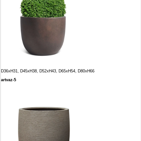
D36
х
H31, D45хH38, D52хH43,
D65хH54,
D80хH66
artvaz-5