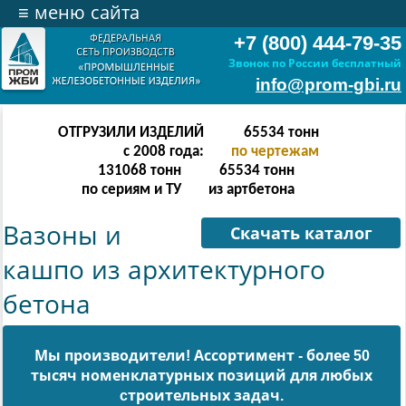
≡
меню сайта
+7 (800) 444-79-35
Звонок по России бесплатный
info@prom-gbi.ru
ОТГРУЗИЛИ ИЗДЕЛИЙ
524286
тонн
с 2008 года:
по чертежам
238342
тонн
512303
тонн
по сериям и ТУ
из артбетона
Вазоны и
Скачать каталог
кашпо из архитектурного
бетона
Мы производители! Ассортимент - более 50
тысяч номенклатурных позиций для любых
cтроительных задач.