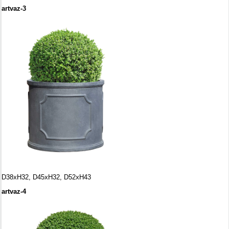
artvaz-3
D38
х
H32,
D45хH32,
D52хH43
artvaz-4