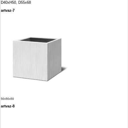
D40
х
H50, D55х68
artvaz-7
50х50х50
artvaz-8