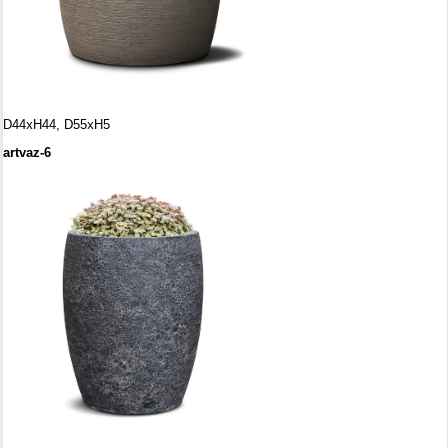
D44
х
H44, D55хH5
artvaz-6