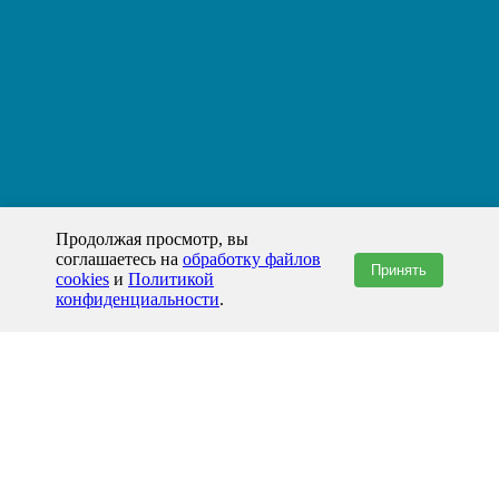
Продолжая просмотр, вы
соглашаетесь на
обработку файлов
Принять
cookies
и
Политикой
конфиденциальности
.
+7(800)444-79-35
звонок по России бесплатный
+7 (812) 565-17-28
ООО "ЖБИ и Архитектура" © 2008-2026
199178, Россия, Санкт-Петербург, наб. реки Смоленки, д. 14 литер а офис
336;
Представительство в Казахстане: г.Атырау,
пр. Сатпаева, 19 блок А,
Бизнес-центр "Atyrau Plaza"
info@prom-gbi.ru