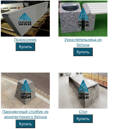
Подоконник
Урна-пепельница из
бетона
Купить
Купить
Парковочный столбик из
Стол
архитектурного бетона
Купить
Купить