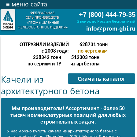
≡
меню сайта
+7 (800) 444-79-35
Звонок по России бесплатный
info@prom-gbi.ru
ОТГРУЗИЛИ ИЗДЕЛИЙ
628731
тонн
с 2008 года:
по чертежам
238342
тонн
512303
тонн
по сериям и ТУ
из артбетона
Качели из
Скачать каталог
архитектурного бетона
Мы производители! Ассортимент - более 50
тысяч номенклатурных позиций для любых
cтроительных задач.
У нас можно купить качели из архитектурного бетона с
доставкой по Санкт-Петербургу (СПб), Москве, Ростову-на-