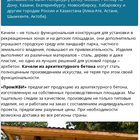
Дону, Казани, Екатеринбургу, Новосибирску, Хабаровску и
другим городам России и Казахстана (Алма-Ате, Астане,
Шымкенте, Актобе).
Качели – не только функциональная конструкция для установки в
рекреационных зонах и на детских площадках, они дополнительно
украшают городскую среду или ландшафт парка, частного
земельного владения, повышают их привлекательность. Изделия
выполняют из различных материалов – сталь, дерево и даже
пластик, но одно из лучших решений для условий города –
архбетон.
Качели из архитектурного бетона
могут стать
полноценным произведением искусства, не теряя при этом своей
функциональности.
«ПромЖБИ»
предлагает продукцию из архитектурного бетона,
изготовленную на собственных производственных площадках. Мы
тщательно следим за качеством, производим не только типовые
изделия, но и работаем на заказ с составлением индивидуального
проекта, предлагаем разумные цены. При необходимости
возможна доставка во все регионы страны.