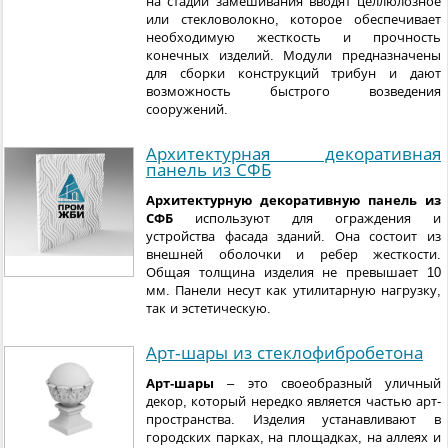
на стадии замешивания вводят целлюлозное
или стекловолокно, которое обеспечивает
необходимую жесткость и прочность
конечных изделий. Модули предназначены
для сборки конструкций трибун и дают
возможность быстрого возведения
сооружений.
Архитектурная декоративная
панель из СФБ
Архитектурную декоративную панель из
СФБ
используют для ограждения и
устройства фасада зданий. Она состоит из
внешней оболочки и ребер жесткости.
Общая толщина изделия не превышает 10
мм. Панели несут как утилитарную нагрузку,
так и эстетическую.
Арт-шары из стеклофибробетона
Арт-шары
– это своеобразный уличный
декор, который нередко является частью арт-
пространства. Изделия устанавливают в
городских парках, на площадках, на аллеях и