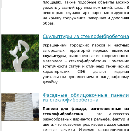
площадях. Также подобные объекты можно
увидеть у зданий крупных компаний, школ. В
некоторых случаях арт-шары монтируются
на крышу сооружения, завершая и дополняя
образ.
Скульптуры из стеклофибробетона
Украшением городских парков и частных
загородных территорий нередко являются
скульптуры
, выполненные из современного
материала – стеклофибробетона. Сочетание
эстетичности статуй и отличных технических
характеристик СФБ делают изделия
уникальным дополнением к ландшафтному
дизайну.
Фасадные облицовочные панели
из стеклофибробетона
Панели для фасада, изготовленные из
стеклофибробетона
– это множество
разнообразных вариантов рельефа, фактур и
цвета, что позволяет реализовать даже самые
смелые задумки. Изделия характеризуются