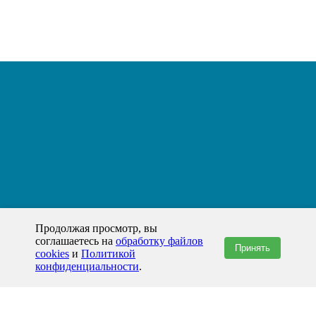
Продолжая просмотр, вы
соглашаетесь на
обработку файлов
Принять
cookies
и
Политикой
конфиденциальности
.
+7(800)444-79-35
звонок по России бесплатный