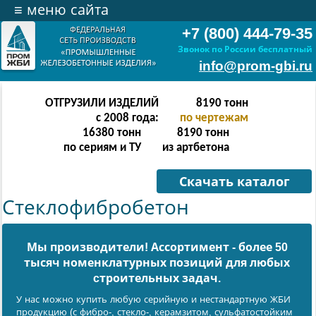
≡
меню сайта
+7 (800) 444-79-35
Звонок по России бесплатный
info@prom-gbi.ru
ОТГРУЗИЛИ ИЗДЕЛИЙ
32766
тонн
с 2008 года:
по чертежам
65532
тонн
32766
тонн
по сериям и ТУ
из артбетона
Скачать каталог
Стеклофибробетон
Мы производители! Ассортимент - более 50
тысяч номенклатурных позиций для любых
cтроительных задач.
У нас можно купить любую серийную и нестандартную ЖБИ
продукцию (с фибро-, стекло-, керамзитом, сульфатостойким