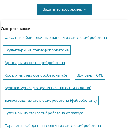
Задать вопрос эксперту
Смотрите также:
Фасадные облицовочные панели из стеклофибробетона
Скульптуры из стеклофибробетона
Арт-шары из стеклофибробетона
Кровля из стеклофибробетона жби
3D-гранит СФБ
Архитектурная декоративная панель из СФБ жб
Балюстрады из стеклофибробетона (фибробетона)
Сувениры из стеклофибробетона от завода
Парапеты, заборы, навершия из стеклофибробетона