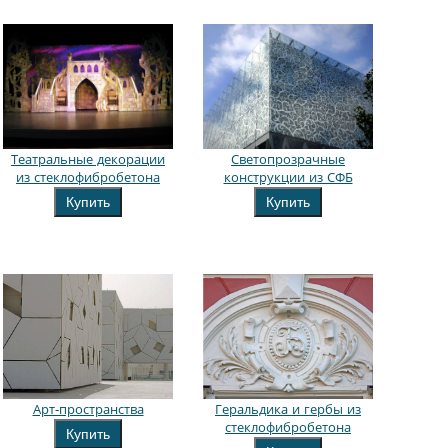
Театральные декорации
Светопрозрачные
из стеклофибробетона
конструкции из СФБ
Купить
Купить
Арт-пространства
Геральдика и гербы из
стеклофибробетона
Купить