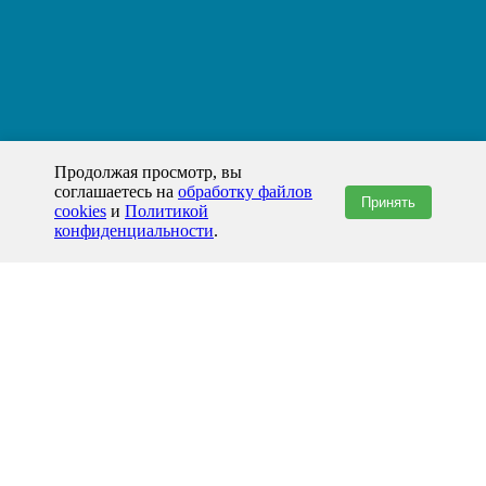
Продолжая просмотр, вы
соглашаетесь на
обработку файлов
Принять
cookies
и
Политикой
конфиденциальности
.
+7(800)444-79-35
звонок по России бесплатный
+7 (812) 565-17-28
ООО "ЖБИ и Архитектура" © 2008-2026
199178, Россия, Санкт-Петербург, наб. реки Смоленки, д. 14 литер а офис
336;
Представительство в Казахстане: г.Атырау,
пр. Сатпаева, 19 блок А,
Бизнес-центр "Atyrau Plaza"
info@prom-gbi.ru
www.prom-gbi.ru