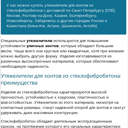
У нас можно купить утяжелители для зонтов из
стеклофибробетона с доставкой по Санкт-Петербургу (СПб),
Москве, Ростову-на-Дону, Казани, Екатеринбургу,
Новосибирску, Хабаровску и другим городам России и
Казахстана (Алма-Ате, Астане, Шымкенте, Актобе).
Специальные
утяжелители
используются для повышения
устойчивости
уличных зонтов
, которые обладают большим
весом. Чаще всего они круглые или квадратные, хотя при желании
можно выбрать другую форму. Изделия изготавливаются из
различных высокопрочных материалов, которые обеспечивают
необходимую надежность.
Утяжелители для зонтов из стеклофибробетона:
преимущества
Изделия из стеклофибробетона характеризуются высокой
прочностью, устойчивостью к коррозии, пластичностью и
влагостойкостью. Утяжелители из этого материала, несмотря на
компактные размеры, станут надежной опорой для зонтов и смогут
удерживать даже массивные конструкции.
Стеклофибробетон обладает длительным эксплуатационным
сроком, на протяжении которого его начальные характеристики