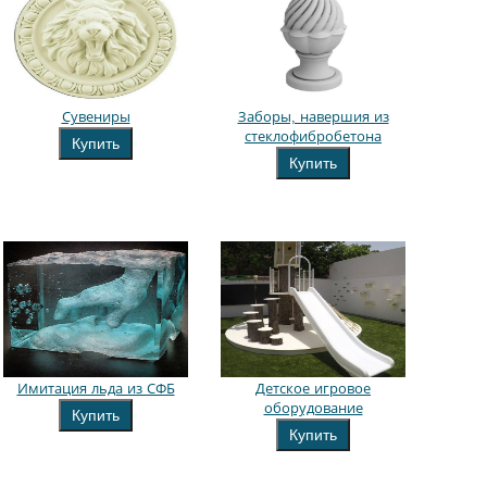
Сувениры
Заборы, навершия из
стеклофибробетона
Купить
Купить
Имитация льда из СФБ
Детское игровое
оборудование
Купить
Купить