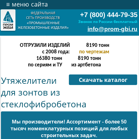
≡
меню сайта
+7 (800) 444-79-35
Звонок по России бесплатный
info@prom-gbi.ru
ОТГРУЗИЛИ ИЗДЕЛИЙ
16382
тонн
с 2008 года:
по чертежам
32764
тонн
16382
тонн
по сериям и ТУ
из артбетона
Утяжелители
Скачать каталог
для зонтов из
стеклофибробетона
Мы производители! Ассортимент - более 50
тысяч номенклатурных позиций для любых
cтроительных задач.