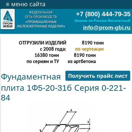
≡
меню сайта
+7 (800) 444-79-35
Звонок по России бесплатный
info@prom-gbi.ru
ОТГРУЗИЛИ ИЗДЕЛИЙ
16382
тонн
с 2008 года:
по чертежам
32764
тонн
16382
тонн
по сериям и ТУ
из артбетона
Фундаментная
Получить прайс лист
плита 1Ф5-20-31б Серия 0-221-
84