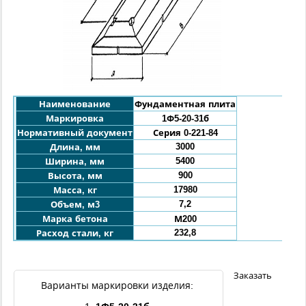
Наименование
Фундаментная плита
Маркировка
1Ф5-20-3
1б
Нормативный документ
Серия 0-221-84
3000
Длина, мм
5400
Ширина, мм
900
Высота, мм
17980
Масса, кг
7,2
Объем, м3
Марка бетона
М200
232,8
Расход стали, кг
Заказать
Варианты маркировки изделия: