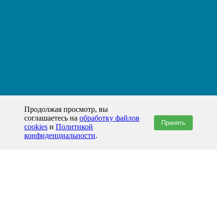
Продолжая просмотр, вы
соглашаетесь на
обработку файлов
Принять
cookies
и
Политикой
конфиденциальности
.
+7(800)444-79-35
звонок по России бесплатный
+7 (812) 565-17-28
ООО "ЖБИ и Архитектура" © 2008-2026
199178, Россия, Санкт-Петербург, наб. реки Смоленки, д. 14 литер а офис
336;
Представительство в Казахстане: г.Атырау,
пр. Сатпаева, 19 блок А,
Бизнес-центр "Atyrau Plaza"