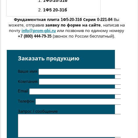
1.
1Ф5
-20-
3
1б
2.
1Ф5 20
-
3
1б
Фундаментная плита
1Ф5
-20
-
3
1б
Серия 0-221-84
Вы
можете, отправив
заявку по форме
на сайте
, написав на
почту
info@prom-gbi.ru
или позвонив по единому номеру
+7 (800) 444-79-35
(звонок по России бесплатный).
Возможно изготовление железобетонных изделий
по
чертежам заказчика
Заказать продукцию
Поставка осуществляется с производственных площадок,
расположенных в
Санкт-Петербурге
,
Москве
,
Казани
,
Ваше имя
Хабаровске
,
Ростове-на-Дону
,
Екатеринбурге
,
Симферополе
.
Компания
Цена от 5 руб. / кг
Email
Телефон
Запрос / сообщение