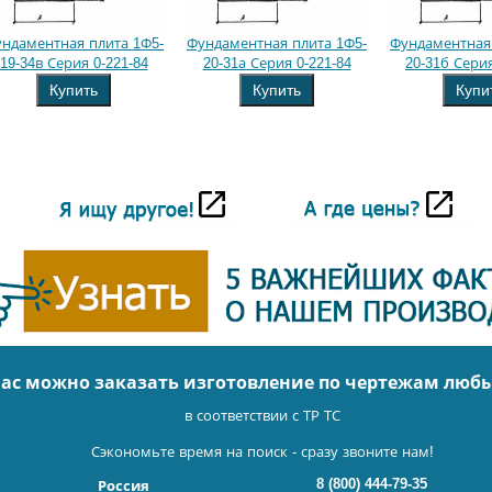
ндаментная плита 1Ф5-
Фундаментная плита 1Ф5-
Фундаментная 
19-34в Серия 0-221-84
20-31а Серия 0-221-84
20-31б Серия
Купить
Купить
Купи
нас можно заказать изготовление по чертежам люб
в соответствии с ТР ТС
Сэкономьте время на поиск - сразу звоните нам!
8 (800) 444-79-35
Россия