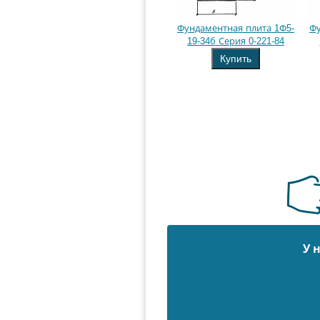
Фундаментная плита 1Ф5-
Фу
19-34б Серия 0-221-84
Купить
У 