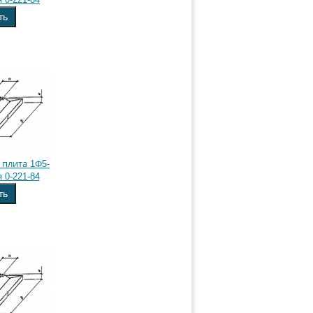
ть
плита 1Ф5-
 0-221-84
ть