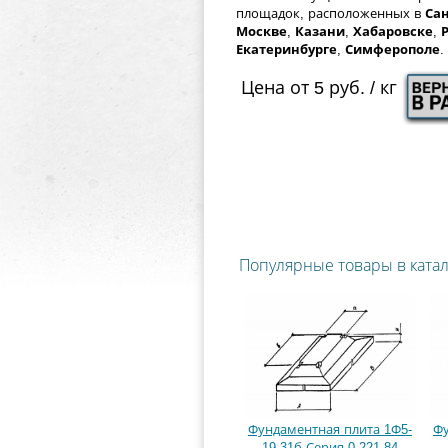
площадок, расположенных в
Сан
Москве
,
Казани
,
Хабаровске
,
Екатеринбурге
,
Симферополе
.
Цена от 5 руб. / кг
Популярные товары в ката
Фундаментная плита 1Ф5-
Фу
19-31б Серия 0-221-84