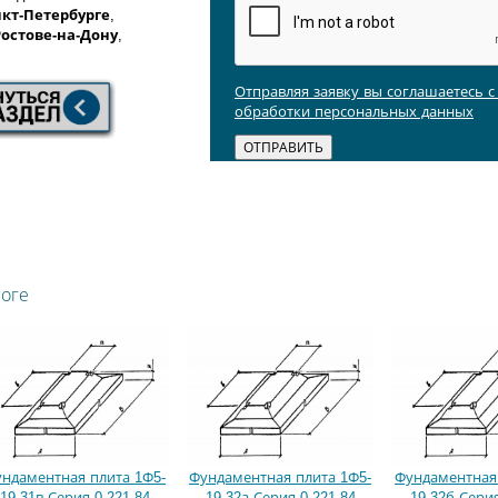
кт-Петербурге
,
Ростове-на-Дону
,
Отправляя заявку вы соглашаетесь 
обработки персональных данных
логе
ндаментная плита 1Ф5-
Фундаментная плита 1Ф5-
Фундаментная 
19-31в Серия 0-221-84
19-32а Серия 0-221-84
19-32б Серия