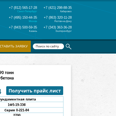
+7 (812) 565-17-28
+7 (421) 298-88-35
Санкт-Петербург
Хабаровск
+7 (495) 150-44-35
+7 (863) 320-11-28
Москва
Ростов-на-Дону
+7 (843) 500-59-35
+7 (343) 363-36-28
Казань
Екатеринбург
СТАВИТЬ ЗАЯВКУ
82
тонн
тбетона
4
Получить прайс лист
ундаментная плита
1Ф5-19-33б
Серия 0-221-84
2700