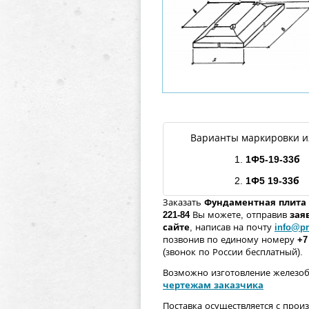
Варианты маркировки и
1.
1Ф5
-19-
33б
2.
1Ф5 19
-
33б
Заказать
Фундаментная плита
221-84
Вы можете, отправив
зая
сайте
, написав на почту
info@pr
позвонив по единому номеру
+7
(звонок по России бесплатный).
Возможно изготовление железо
чертежам заказчика
Поставка осуществляется с прои