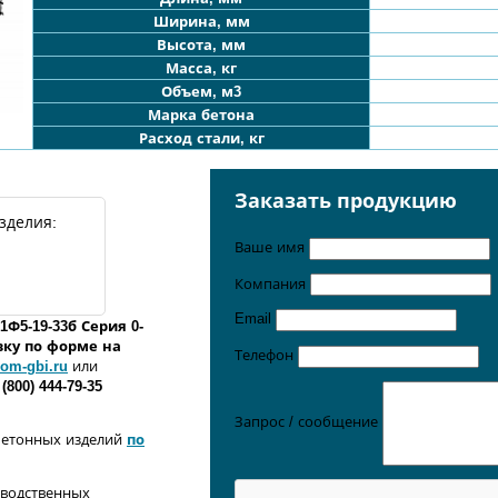
Ширина, мм
Высота, мм
Масса, кг
Объем, м3
Марка бетона
Расход стали, кг
Заказать продукцию
зделия:
Ваше имя
Компания
Email
1Ф5
-19
-
33б
Серия 0-
вку по форме
на
Телефон
om-gbi.ru
или
 (800) 444-79-35
Запрос / сообщение
бетонных изделий
по
зводственных