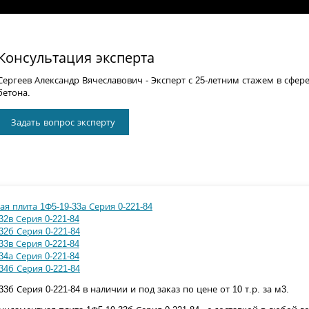
Консультация эксперта
Сергеев Александр Вячеславович
- Эксперт с 25-летним стажем в сфер
бетона.
Задать вопрос эксперту
я плита 1Ф5-19-33а Серия 0-221-84
2в Серия 0-221-84
32б Серия 0-221-84
3в Серия 0-221-84
4а Серия 0-221-84
34б Серия 0-221-84
б Серия 0-221-84 в наличии и под заказ по цене от 10 т.р. за м3.