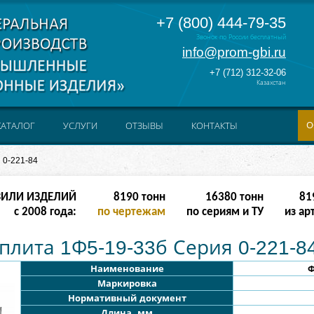
+7 (800) 444-79-35
Звонок по России бесплатный
info@prom-gbi.ru
+7 (712) 312-32-06
Казахстан
О
КАТАЛОГ
УСЛУГИ
ОТЗЫВЫ
КОНТАКТЫ
 0-221-84
ЗИЛИ ИЗДЕЛИЙ
16382
тонн
32764
тонн
163
с 2008 года:
по чертежам
по сериям и ТУ
из ар
лита 1Ф5-19-33б Серия 0-221-8
Наименование
Ф
Маркировка
Нормативный документ
Длина, мм