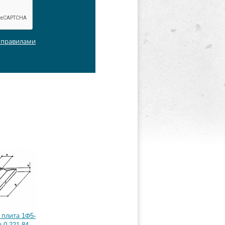
с правилами
плита 1Ф5-
 0-221-84