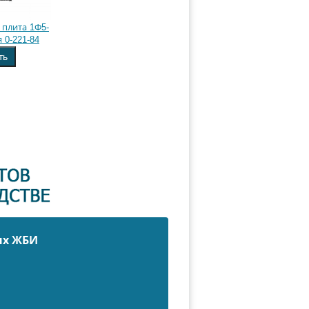
плита 1Ф5-
 0-221-84
ть
ых ЖБИ