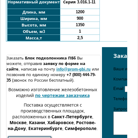
Нормативный документ
Серия 3.016.1-11
1200
Длина, мм
900
Ширина, мм
1350
Высота, мм
1
Объем, м3
2,5
Масса,т
Заказат
Заказать
Блок подколонника ПБ6
Вы
можете, отправив
заявку по форме
на
Ваше имя
сайте
, написав на почту
info@prom-gbi.ru
или
позвонив по единому номеру
+7 (800) 444-79-
Компания
35
(звонок по России бесплатный).
Email
Возможно изготовление железобетонных
изделий
по чертежам заказчика
Телефон
Поставка осуществляется с
Запрос / со
производственных площадок,
расположенных в
Санкт-Петербурге
,
Москве
,
Казани
,
Хабаровске
,
Ростове-
на-Дону
,
Екатеринбурге
,
Симферополе
.