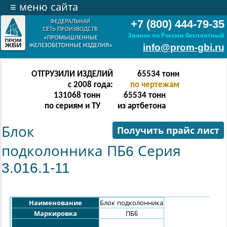
≡
меню сайта
+7 (800) 444-79-35
Звонок по России бесплатный
info@prom-gbi.ru
ОТГРУЗИЛИ ИЗДЕЛИЙ
131070
тонн
с 2008 года:
по чертежам
238342
тонн
131070
тонн
по сериям и ТУ
из артбетона
Блок
Получить прайс лист
подколонника ПБ6 Серия
3.016.1-11
Наименование
Блок подколонника
Маркировка
ПБ6