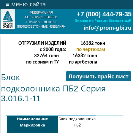
≡
меню сайта
+7 (800) 444-79-35
Звонок по России бесплатный
info@prom-gbi.ru
ОТГРУЗИЛИ ИЗДЕЛИЙ
32766
тонн
с 2008 года:
по чертежам
65532
тонн
32766
тонн
по сериям и ТУ
из артбетона
Блок
Получить прайс лист
подколонника ПБ2 Серия
3.016.1-11
Наименование
Блок подколонника
Маркировка
ПБ2