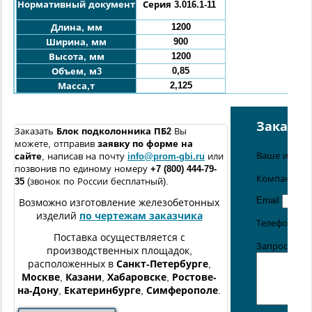
Нормативный документ
Серия 3.016.1-11
1200
Длина, мм
900
Ширина, мм
1200
Высота, мм
0,85
Объем, м3
2,125
Масса,т
Заказат
Заказать
Блок подколонника ПБ2
Вы
можете, отправив
заявку по форме
на
Ваше имя
сайте
, написав на почту
info@prom-gbi.ru
или
позвонив по единому номеру
+7 (800) 444-79-
Компания
35
(звонок по России бесплатный).
Email
Возможно изготовление железобетонных
изделий
по чертежам заказчика
Телефон
Поставка осуществляется с
Запрос / со
производственных площадок,
расположенных в
Санкт-Петербурге
,
Москве
,
Казани
,
Хабаровске
,
Ростове-
на-Дону
,
Екатеринбурге
,
Симферополе
.