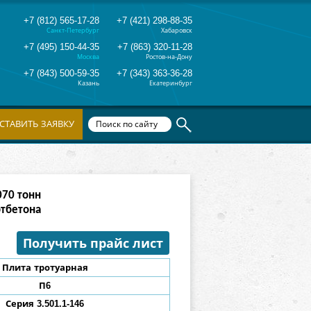
+7 (812) 565-17-28
+7 (421) 298-88-35
Санкт-Петербург
Хабаровск
+7 (495) 150-44-35
+7 (863) 320-11-28
Москва
Ростов-на-Дону
+7 (843) 500-59-35
+7 (343) 363-36-28
Казань
Екатеринбург
СТАВИТЬ ЗАЯВКУ
303
тонн
ртбетона
Получить прайс лист
Плита тротуарная
П6
Серия 3.501.1-146