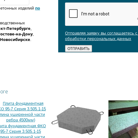
бетонных изделий
по
зводственных
кт-Петербурге
,
Отправляя заявку вы соглашаетесь 
Ростове-на-Дону
,
обработки персональных данных
Новосибирске
.
логе
ита фундаментная ФКО
95-7 Серия 3.505.1-15
длина уширенной части