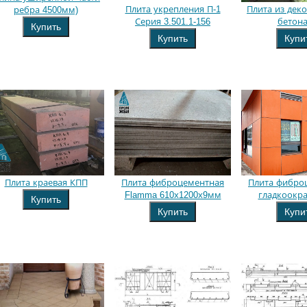
Плита укрепления П-1
Плита из дек
ребра 4500мм)
Серия 3.501.1-156
бетона
Купить
Купить
Купи
Плита краевая КПП
Плита фиброцементная
Плита фибро
Flamma 610х1200х9мм
гладкоокр
Купить
Купить
Купи