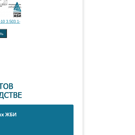
10 3.503.1-
ть
ых ЖБИ