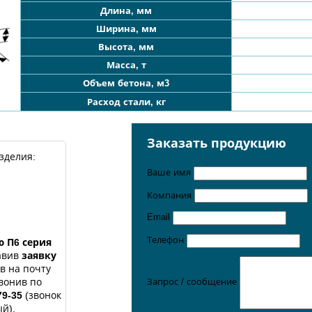
Длина, мм
Ширина, мм
Высота, мм
Масса, т
Объем бетона, м3
Расход стали, кг
Заказать продукцию
зделия:
Ваше имя
Компания
Email
Телефон
ю П6 серия
авив
заявку
ав на почту
вонив по
Запрос / сообщение
79-35
(звонок
й).