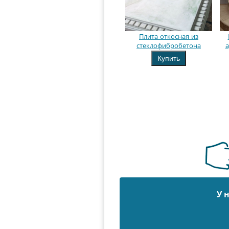
Плита откосная из
стеклофибробетона
а
Купить
У 