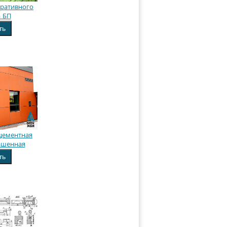
оративного
 БП
ть
цементная
ашенная
ть