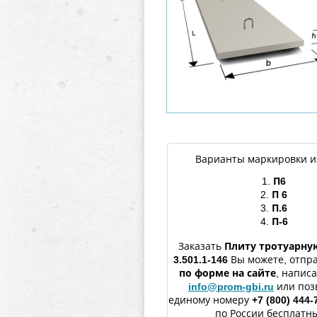
Варианты маркировки и
1.
П6
2.
П 6
3.
П.6
4.
П-6
Заказать
Плиту тротуарну
3.501.1-146
Вы можете, отпр
по форме
на сайте
, напис
info@prom-gbi.ru
или поз
единому номеру
+7 (800) 444-
по России бесплатны