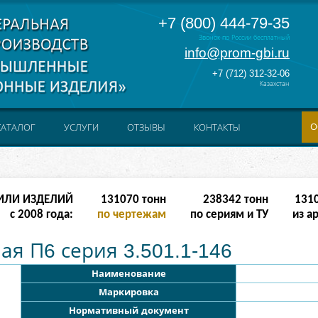
+7 (800) 444-79-35
Звонок по России бесплатный
info@prom-gbi.ru
+7 (712) 312-32-06
Казахстан
О
КАТАЛОГ
УСЛУГИ
ОТЗЫВЫ
КОНТАКТЫ
ИЛИ ИЗДЕЛИЙ
524286
тонн
238342
тонн
512
с 2008 года:
по чертежам
по сериям и ТУ
из а
ая П6 серия 3.501.1-146
Наименование
Маркировка
Нормативный документ