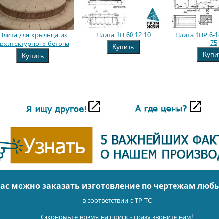
Плита для крыльца из
Плита 1П 60.12.10
Плита 1ПР 6-1-
75
рхитектурного бетона
Купить
Купи
Купить
нас можно заказать изготовление по чертежам люб
в соответствии с ТР ТС
Сэкономьте время на поиск - сразу звоните нам!