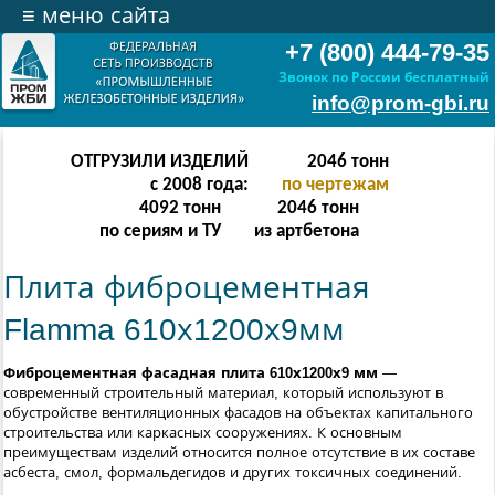
≡
меню сайта
+7 (800) 444-79-35
Звонок по России бесплатный
info@prom-gbi.ru
ОТГРУЗИЛИ ИЗДЕЛИЙ
4094
тонн
с 2008 года:
по чертежам
8188
тонн
4094
тонн
по сериям и ТУ
из артбетона
Плита фиброцементная
Flamma 610х1200х9мм
Фиброцементная фасадная плита 610х1200х9 мм
—
современный строительный материал, который используют в
обустройстве вентиляционных фасадов на объектах капитального
строительства или каркасных сооружениях. К основным
преимуществам изделий относится полное отсутствие в их составе
асбеста, смол, формальдегидов и других токсичных соединений.