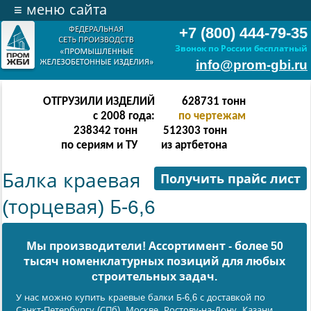
≡
меню сайта
+7 (800) 444-79-35
Звонок по России бесплатный
info@prom-gbi.ru
ОТГРУЗИЛИ ИЗДЕЛИЙ
628731
тонн
с 2008 года:
по чертежам
238342
тонн
512303
тонн
по сериям и ТУ
из артбетона
Балка краевая
Получить прайс лист
(торцевая) Б-6,6
Мы производители! Ассортимент - более 50
тысяч номенклатурных позиций для любых
cтроительных задач.
У нас можно купить краевые балки Б-6,6 с доставкой по
Санкт-Петербургу (СПб), Москве, Ростову-на-Дону, Казани,