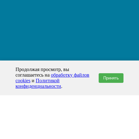
Продолжая просмотр, вы
соглашаетесь на
обработку файлов
Принять
cookies
и
Политикой
конфиденциальности
.
+7(800)444-79-35
звонок по России бесплатный
+7 (812) 565-17-28
ООО "ЖБИ и Архитектура" © 2008-2026
199178, Россия, Санкт-Петербург, наб. реки Смоленки, д. 14 литер а офис
336;
Представительство в Казахстане: г.Атырау,
пр. Сатпаева, 19 блок А,
Бизнес-центр "Atyrau Plaza"