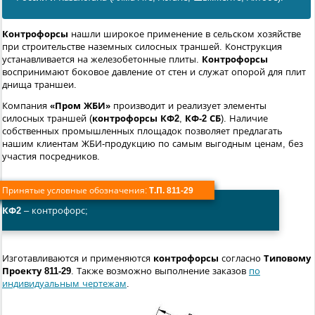
Контрофорсы
нашли широкое применение в сельском хозяйстве
при строительстве наземных силосных траншей. Конструкция
устанавливается на железобетонные плиты.
Контрофорсы
воспринимают боковое давление от стен и служат опорой для плит
днища траншеи.
Компания
«Пром ЖБИ»
производит и реализует элементы
силосных траншей (
контрофорсы КФ2
,
КФ-2 СБ
). Наличие
собственных промышленных площадок позволяет предлагать
нашим клиентам ЖБИ-продукцию по самым выгодным ценам, без
участия посредников.
Принятые условные обозначения:
Т.П. 811-29
КФ2
– контрофорс;
Изготавливаются и применяются
контрофорсы
согласно
Типовому
Проекту 811-29
. Также возможно выполнение заказов
по
индивидуальным чертежам
.