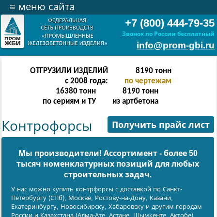
≡
меню сайта
+7 (800) 444-79-35
Звонок по России бесплатный
info@prom-gbi.ru
ОТГРУЗИЛИ ИЗДЕЛИЙ
16382
тонн
с 2008 года:
по чертежам
32764
тонн
16382
тонн
по сериям и ТУ
из артбетона
Контрофорсы
Получить прайс лист
Мы производители! Ассортимент - более 50
тысяч номенклатурных позиций для любых
cтроительных задач.
У нас можно купить контрфорсы с доставкой по Санкт-
Петербургу (СПб), Москве, Ростову-на-Дону, Казани,
Екатеринбургу, Новосибирску, Хабаровску и другим городам
России и Казахстана (Алма-Ате, Астане, Шымкенте, Актобе).