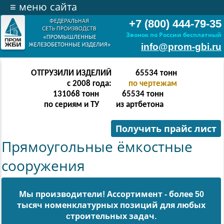
≡
меню сайта
+7 (800) 444-79-35
Звонок по России бесплатный
info@prom-gbi.ru
ОТГРУЗИЛИ ИЗДЕЛИЙ
262142
тонн
с 2008 года:
по чертежам
238342
тонн
262142
тонн
по сериям и ТУ
из артбетона
Получить прайс лист
Прямоугольные ёмкостные
сооружения
Мы производители! Ассортимент - более 50
тысяч номенклатурных позиций для любых
cтроительных задач.