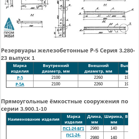
Резервуары железобетонные Р-5 Серия 3.280-
23 выпуск 1
Марка
Внутренний
Внешний
Высота,
изделия
диаметр, мм
диаметр, мм
мм
2100
2260
1910
Р-5
2100
2260
1910
Р-5А
Прямоугольные ёмкостные сооружения по
серии 3.900.1-10
Марка
Длина,
Ширина,
Высот
Наименование изделия
изделия
мм
мм
мм
2980
140
2400
ПС1-24-БГ1
ПС1-24-
2980
140
2400