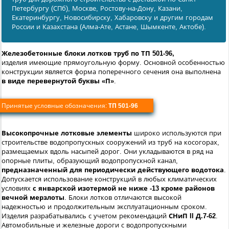
Петербургу (СПб), Москве, Ростову-на-Дону, Казани,
Екатеринбургу, Новосибирску, Хабаровску и другим городам
России и Казахстана (Алма-Ате, Астане, Шымкенте, Актобе).
Железобетонные блоки лотков труб по ТП 501-96,
изделия имеющие прямоугольную форму. Основной особенностью
конструкции является форма поперечного сечения она выполнена
в виде перевернутой буквы «П»
.
Принятые условные обозначения:
ТП 501-96
Высокопрочные лотковые элементы
широко используются при
строительстве водопропускных сооружений из труб на косогорах,
размещаемых вдоль насыпей дорог. Они укладываются в ряд на
опорные плиты, образующий водопропускной канал,
предназначенный для периодически действующего водотока
.
Допускается использование конструкций в любых климатических
условиях
с январской изотермой не ниже -13 кроме районов
вечной мерзлоты
. Блоки лотков отличаются высокой
надежностью и продолжительным эксплуатационным сроком.
Изделия разрабатывались с учетом рекомендаций
СНиП II Д.7-62
.
Автомобильные и железные дороги с водопропускными