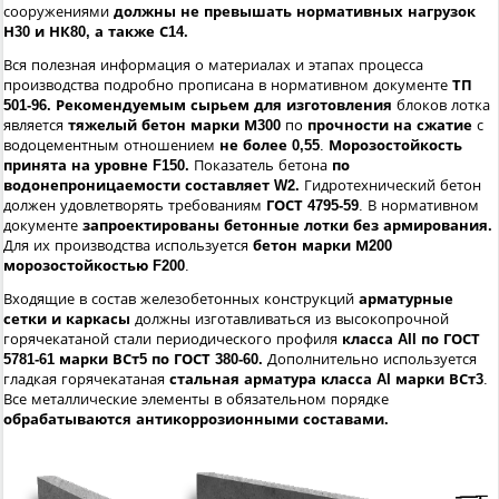
сооружениями
должны не превышать нормативных нагрузок
Н30 и НК80, а также С14.
Вся полезная информация о материалах и этапах процесса
производства подробно прописана в нормативном документе
ТП
501-96.
Рекомендуемым сырьем для изготовления
блоков лотка
является
тяжелый бетон марки М300
по
прочности на сжатие
с
водоцементным отношением
не более 0,55
.
Морозостойкость
принята на уровне F150.
Показатель бетона
по
водонепроницаемости составляет W2.
Гидротехнический бетон
должен удовлетворять требованиям
ГОСТ 4795-59
. В нормативном
документе
запроектированы бетонные лотки без армирования.
Для их производства используется
бетон марки М200
морозостойкостью F200
.
Входящие в состав железобетонных конструкций
арматурные
сетки и каркасы
должны изготавливаться из высокопрочной
горячекатаной стали периодического профиля
класса AII по ГОСТ
5781-61 марки ВСт5 по ГОСТ 380-60.
Дополнительно используется
гладкая горячекатаная
стальная арматура класса AI марки ВСт3
.
Все металлические элементы в обязательном порядке
обрабатываются антикоррозионными составами.