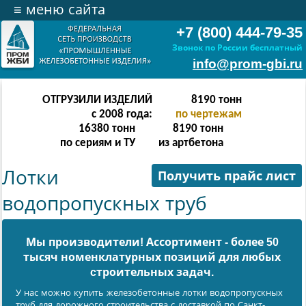
≡
меню сайта
+7 (800) 444-79-35
Звонок по России бесплатный
info@prom-gbi.ru
ОТГРУЗИЛИ ИЗДЕЛИЙ
16382
тонн
с 2008 года:
по чертежам
32764
тонн
16382
тонн
по сериям и ТУ
из артбетона
Лотки
Получить прайс лист
водопропускных труб
Мы производители! Ассортимент - более 50
тысяч номенклатурных позиций для любых
cтроительных задач.
У нас можно купить железобетонные лотки водопропускных
труб для дорожного строительства с доставкой по Санкт-