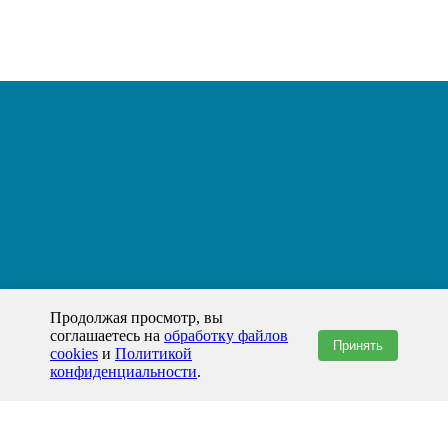
Продолжая просмотр, вы
соглашаетесь на
обработку файлов
Принять
cookies
и
Политикой
конфиденциальности
.
+7(800)444-79-35
звонок по России бесплатный