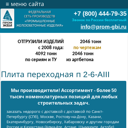
≡
меню сайта
+7 (800) 444-79-35
Звонок по России бесплатный
info@prom-gbi.ru
ОТГРУЗИЛИ ИЗДЕЛИЙ
4094
тонн
с 2008 года:
по чертежам
8188
тонн
4094
тонн
по сериям и ТУ
из артбетона
Плита переходная п 2-6-AIII
Мы производители! Ассортимент - более 50
тысяч номенклатурных позиций для любых
cтроительных задач.
заказать недорого с доставкой с доставкой по Санкт-
Петербургу (СПб), Москве, Ростову-на-Дону, Казани,
Екатеринбургу, Новосибирску, Хабаровску и другим городам
России и Казахстана (Алма-Ате, Астане, Шымкенте, Актобе).