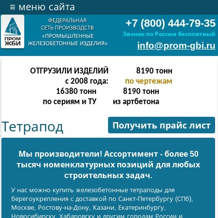
≡
меню сайта
+7 (800) 444-79-35
Звонок по России бесплатный
info@prom-gbi.ru
ОТГРУЗИЛИ ИЗДЕЛИЙ
16382
тонн
с 2008 года:
по чертежам
32764
тонн
16382
тонн
по сериям и ТУ
из артбетона
Тетрапод
Получить прайс лист
Мы производители! Ассортимент - более 50
тысяч номенклатурных позиций для любых
cтроительных задач.
У нас можно купить железобетонные тетраподы для
берегоукрепления с доставкой по Санкт-Петербургу (СПб),
Москве, Ростову-на-Дону, Казани, Екатеринбургу,
Новосибирску, Хабаровску и другим городам России и