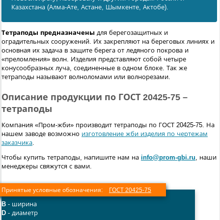
Казахстана (Алма-Ате, Астане, Шымкенте, Актобе).
Тетраподы предназначены
для берегозащитных и
оградительных сооружений. Их закрепляют на береговых линиях и
основная их задача в защите берега от ледяного покрова и
«преломления» волн. Изделия представляют собой четыре
конусообразных луча, соединенные в одном блоке. Так же
тетраподы называют волноломами или волнорезами.
Описание продукции по ГОСТ 20425-75 –
тетраподы
Компания «Пром-жби» производит тетраподы по ГОСТ 20425-75. На
нашем заводе возможно
изготовление жби изделия по чертежам
заказчика
.
Чтобы купить тетраподы, напишите нам на
info@prom-gbi.ru
, наши
менеджеры свяжутся с вами.
Принятые условные обозначения:
ГОСТ 20425-75
B
- ширина
D
- диаметр