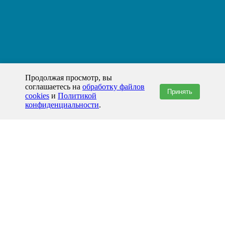
Продолжая просмотр, вы
соглашаетесь на
обработку файлов
Принять
cookies
и
Политикой
конфиденциальности
.
+7(800)444-79-35
звонок по России бесплатный
+7 (812) 565-17-28
ООО "ЖБИ и Архитектура" © 2008-2026
199178, Россия, Санкт-Петербург, наб. реки Смоленки, д. 14 литер а офис
336;
Представительство в Казахстане: г.Атырау,
пр. Сатпаева, 19 блок А,
Бизнес-центр "Atyrau Plaza"
info@prom-gbi.ru
www.prom-gbi.ru