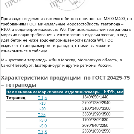
Производят изделия из тяжелого бетона прочностью М300-М400, по
требованиям ГОСТ минимальные морозостойкость театрпода –
F100, а водонепроницаемость W6. При использовании театрапода в
морских водах требования к изготовлению изделия жестче, в ход
идет бетон не ниже водонепроницаемости класса W4. ГОСТ
выделяет 7 типоразмеров тетраподов, с ними вы можете
ознакомиться в таблице.
Мы доставим тетраподы жби в Москву, Московскую область, в
Санкт-Петербург, Екатеринбург и другие регионы России.
Характеристики продукции по ГОСТ 20425-75
– тетраподы
Наименование
Маркировка изделия
Размеры, h*D*b, мм
Вес, 
1340*650*1440
1,5
Тетрапод
Т-1,5
2790*1280*2940
13
Т-13
3100*1480*3300
20
Т-20
3350*1590*3560
25
Т-25
1700*780*1830
3,0
Т-3,0
2070*940*2250
5,0
Т-5,0
2350*1050*2550
7,8
Т-7,8