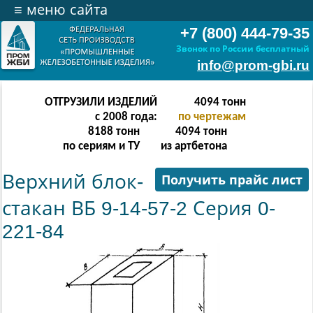
≡
меню сайта
+7 (800) 444-79-35
Звонок по России бесплатный
info@prom-gbi.ru
ОТГРУЗИЛИ ИЗДЕЛИЙ
8190
тонн
с 2008 года:
по чертежам
16380
тонн
4094
тонн
по сериям и ТУ
из артбетона
Верхний блок-
Получить прайс лист
стакан ВБ 9-14-57-2 Серия 0-
221-84