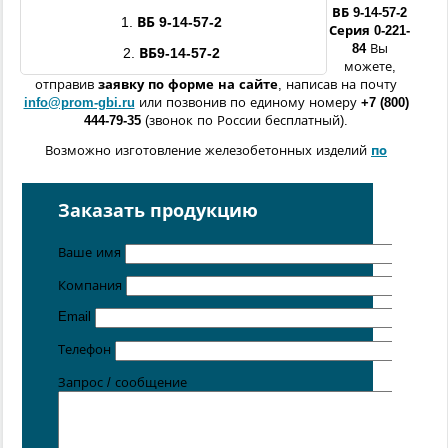
ВБ 9-14-
57
-
2
1.
ВБ 9-14-
57
-
2
Серия 0-221-
84
Вы
2.
ВБ9-14-
57
-
2
можете,
отправив
заявку по форме
на сайте
, написав на почту
info@prom-gbi.ru
или позвонив по единому номеру
+7 (800)
444-79-35
(звонок по России бесплатный).
Возможно изготовление железобетонных изделий
по
чертежам заказчика
Поставка осуществляется с производственных площадок,
Заказать продукцию
расположенных в
Санкт-Петербурге
,
Москве
,
Казани
,
Хабаровске
,
Ростове-на-Дону
,
Екатеринбурге
,
Ваше имя
Симферополе
.
Компания
Цена от 5 руб. / кг
Email
Телефон
Запрос / сообщение