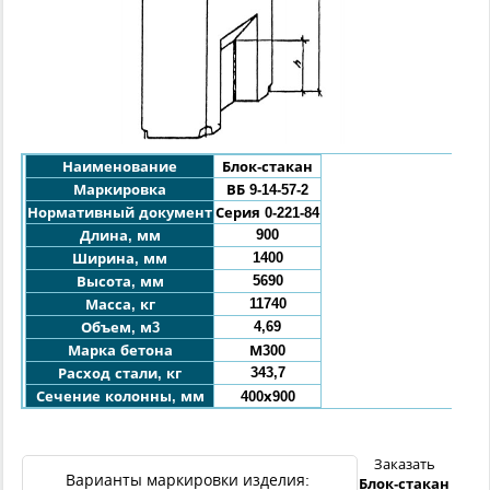
Наименование
Блок-стакан
Маркировка
ВБ 9-14-57-
2
Нормативный документ
Серия 0-221-84
900
Длина, мм
1400
Ширина, мм
5690
Высота, мм
11740
Масса, кг
4,69
Объем, м3
Марка бетона
М300
343,7
Расход стали, кг
Сечение колонны, мм
400х900
Заказать
Варианты маркировки изделия:
Б
лок-стакан