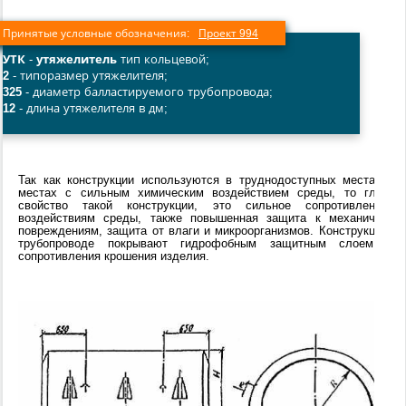
Принятые условные обозначения:
Проект 994
УТК
-
утяжелитель
тип кольцевой;
2
- типоразмер утяжелителя;
325
- диаметр балластируемого трубопровода;
12
- длина утяжелителя в дм;
Так как конструкции используются в труднодоступных местах и 
местах с сильным химическим воздействием среды, то главно
свойство такой конструкции, это сильное сопротивление 
воздействиям среды, также повышенная защита к механически
повреждениям, защита от влаги и микроорганизмов. Конструкцию н
трубопроводе покрывают гидрофобным защитным слоем дл
сопротивления крошения изделия.