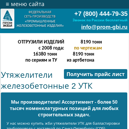
≡
меню сайта
+7 (800) 444-79-35
Звонок по России бесплатный
info@prom-gbi.ru
ОТГРУЗИЛИ ИЗДЕЛИЙ
16382
тонн
с 2008 года:
по чертежам
32764
тонн
16382
тонн
по сериям и ТУ
из артбетона
Утяжелители
Получить прайс лист
железобетонные 2 УТК
Мы производители! Ассортимент - более 50
тысяч номенклатурных позиций для любых
cтроительных задач.
У нас можно купить жби утяжелители УТК для балластировки
трубопровода с доставкой по Санкт-Петербургу (СПб),