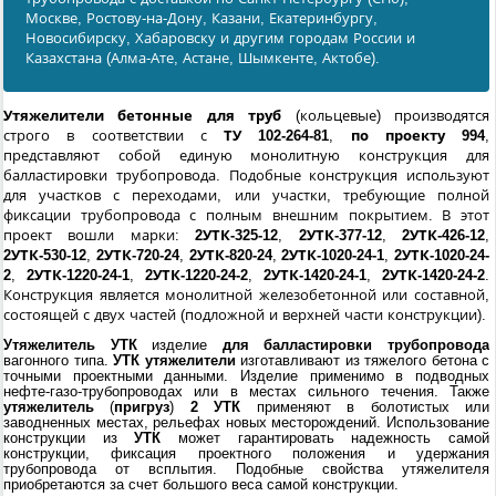
Москве, Ростову-на-Дону, Казани, Екатеринбургу,
Новосибирску, Хабаровску и другим городам России и
Казахстана (Алма-Ате, Астане, Шымкенте, Актобе).
Утяжелители бетонные для труб
(кольцевые) производятся
строго в соответствии с
ТУ 102-264-81
,
по проекту 994
,
представляют собой единую монолитную конструкция для
балластировки трубопровода. Подобные конструкция используют
для участков с переходами, или участки, требующие полной
фиксации трубопровода с полным внешним покрытием. В этот
проект вошли марки:
2УТК-325-12
,
2УТК-377-12
,
2УТК-426-12
,
2УТК-530-12
,
2УТК-720-24
,
2УТК-820-24
,
2УТК-1020-24-1
,
2УТК-1020-24-
2
,
2УТК-1220-24-1
,
2УТК-1220-24-2
,
2УТК-1420-24-1
,
2УТК-1420-24-2
.
Конструкция является монолитной железобетонной или составной,
состоящей с двух частей (подложной и верхней части конструкции).
Утяжелитель УТК
изделие
для балластировки трубопровода
вагонного типа.
УТК утяжелители
изготавливают из тяжелого бетона с
точными проектными данными. Изделие применимо в подводных
нефте-газо-трубопроводах или в местах сильного течения. Также
утяжелитель
(
пригруз
)
2 УТК
применяют в болотистых или
заводненных местах, рельефах новых месторождений. Использование
конструкции из
УТК
может гарантировать надежность самой
конструкции, фиксация проектного положения и удержания
трубопровода от всплытия. Подобные свойства утяжелителя
приобретаются за счет большого веса самой конструкции.