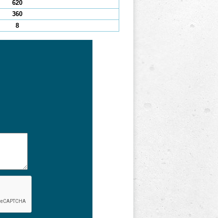
620
360
8