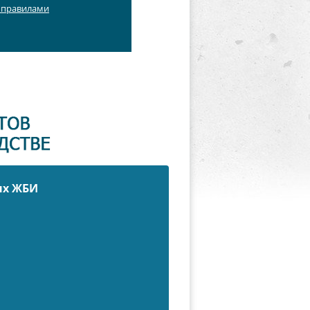
с правилами
ых ЖБИ