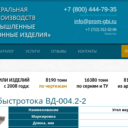
+7 (800) 444-79-35
Звонок по России бесплатный
info@prom-gbi.ru
+7 (712) 312-32-06
Казахстан
О
КАТАЛОГ
УСЛУГИ
ОТЗЫВЫ
КОНТАКТЫ
ИЛИ ИЗДЕЛИЙ
16382
тонн
32764
тонн
16
с 2008 года:
по чертежам
по сериям и ТУ
из а
быстротока ВД-004.2-2
Наименование
Угол ве
Маркировка
Длина, мм