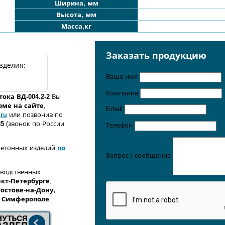
Ширина, мм
Высота, мм
Масса,кг
Заказать продукцию
зделия:
Ваше имя
Компания
ока ВД-004.2-2
Вы
орме
на сайте
,
Email
.ru
или позвонив по
35
(звонок по России
Телефон
бетонных изделий
по
Запрос / сообщение
зводственных
кт-Петербурге
,
Ростове-на-Дону,
,
Симферополе
.