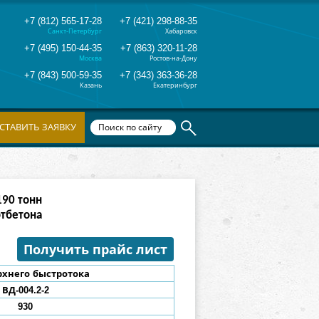
+7 (812) 565-17-28
+7 (421) 298-88-35
Санкт-Петербург
Хабаровск
+7 (495) 150-44-35
+7 (863) 320-11-28
Москва
Ростов-на-Дону
+7 (843) 500-59-35
+7 (343) 363-36-28
Казань
Екатеринбург
СТАВИТЬ ЗАЯВКУ
382
тонн
ртбетона
Получить прайс лист
рхнего быстротока
ВД-004.2-2
930