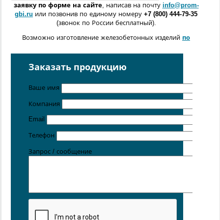
заявку по форме
на сайте
, написав на почту
info@prom-
gbi.ru
или позвонив по единому номеру
+7 (800) 444-79-35
(звонок по России бесплатный).
Возможно изготовление железобетонных изделий
по
чертежам заказчика
Поставка осуществляется с производственных площадок,
Заказать продукцию
расположенных в
Санкт-Петербурге
,
Москве
,
Казани
,
Хабаровске
,
Ростове-на-Дону
,
Екатеринбурге
,
Ваше имя
Симферополе
.
Компания
Цена от 5 руб. / кг
Email
Телефон
Запрос / сообщение