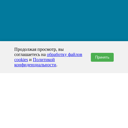
Продолжая просмотр, вы
соглашаетесь на
обработку файлов
Принять
cookies
и
Политикой
конфиденциальности
.
+7(800)444-79-35
звонок по России бесплатный
+7 (812) 565-17-28
ООО "ЖБИ и Архитектура" © 2008-2026
199178, Россия, Санкт-Петербург, наб. реки Смоленки, д. 14 литер а офис
336;
Представительство в Казахстане: г.Атырау,
пр. Сатпаева, 19 блок А,
Бизнес-центр "Atyrau Plaza"
info@prom-gbi.ru
www.prom-gbi.ru