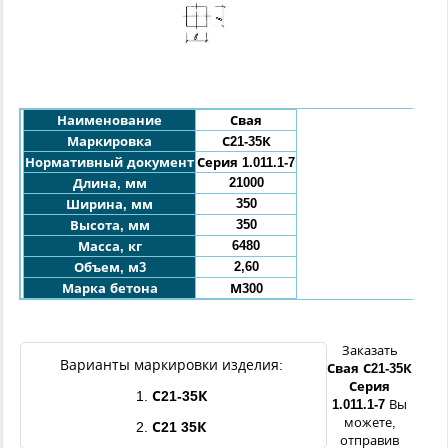
Наименование
Свая
Маркировка
С21-
35К
Нормативный документ
Серия 1.011.1-7
21000
Длина, мм
350
Ширина, мм
350
Высота, мм
6480
Масса, кг
2,60
Объем, м3
Марка бетона
М300
Заказать
Варианты маркировки изделия:
Свая
С21
-
35К
Серия
1.
С21
-
35К
1.011.1-7
Вы
можете,
2.
С21
35К
отправив