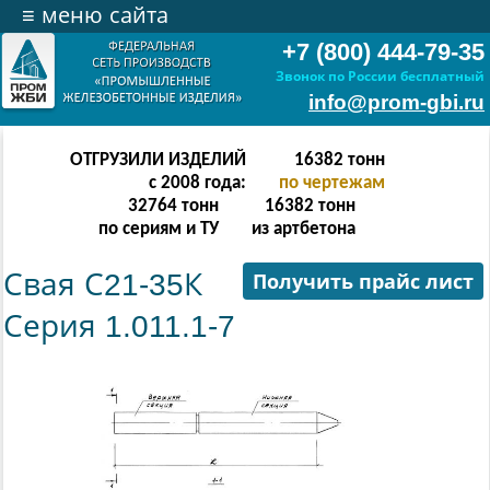
≡
меню сайта
+7 (800) 444-79-35
Звонок по России бесплатный
info@prom-gbi.ru
ОТГРУЗИЛИ ИЗДЕЛИЙ
32766
тонн
с 2008 года:
по чертежам
65532
тонн
32766
тонн
по сериям и ТУ
из артбетона
Свая С21-35К
Получить прайс лист
Серия 1.011.1-7