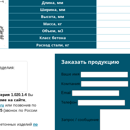
Длина, мм
Ширина, мм
Высота, мм
Масса, кг
Объем, м3
Класс бетона
Расход стали, кг
Заказать продукцию
зделия:
Ваше имя
Компания
Email
ерия 1.020.1-4
Вы
орме
на сайте
,
Телефон
.ru
или позвонив по
35
(звонок по России
Запрос / сообщение
бетонных изделий
по