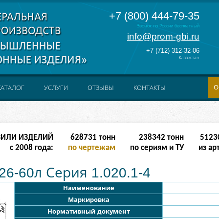
+7 (800) 444-79-35
Звонок по России бесплатный
info@prom-gbi.ru
+7 (712) 312-32-06
Казахстан
О
КАТАЛОГ
УСЛУГИ
ОТЗЫВЫ
КОНТАКТЫ
ЗИЛИ ИЗДЕЛИЙ
628731
тонн
238342
тонн
5123
с 2008 года:
по чертежам
по сериям и ТУ
из ар
26-60л Серия 1.020.1-4
Наименование
Маркировка
Нормативный документ