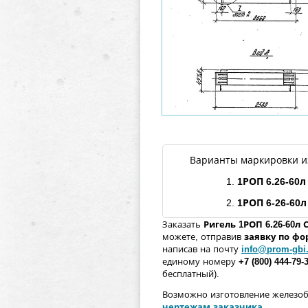
Варианты маркировки и
1.
1РОП
6.26
-
60л
2.
1РОП
6-26-
60л
Заказать
Ригель
1РОП
6.26
-
60л
С
можете, отправив
заявку по ф
написав на почту
info@prom-gbi
единому номеру
+7 (800) 444-79-
бесплатный).
Возможно изготовление железо
чертежам заказчика