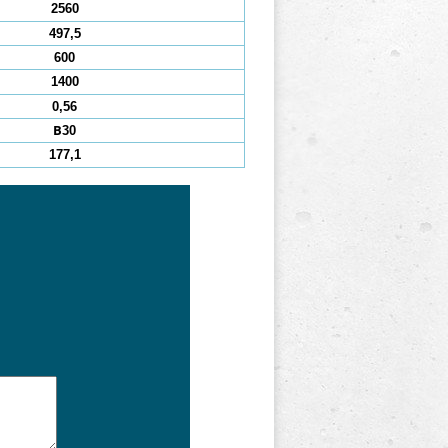
2560
497,5
600
1400
0,56
В30
177,1