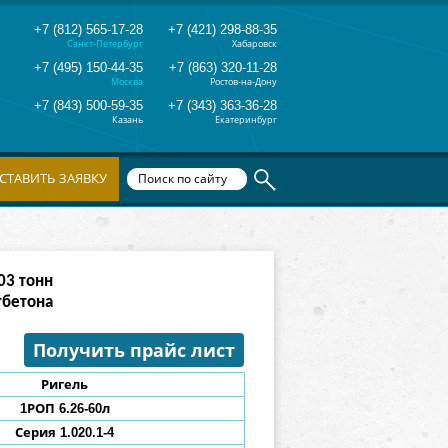
+7 (812) 565-17-28
+7 (421) 298-88-35
Санкт-Петербург
Хабаровск
+7 (495) 150-44-35
+7 (863) 320-11-28
Москва
Ростов-на-Дону
+7 (843) 500-59-35
+7 (343) 363-36-28
Казань
Екатеринбург
СТАВИТЬ ЗАЯВКУ
03
тонн
тбетона
Получить прайс лист
Ригель
1РОП
6.26
-
60л
Серия 1.020.1-4