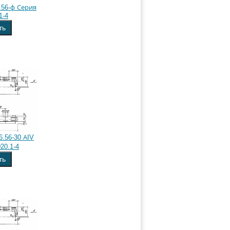
.56-ф Серия
1-4
ть
.56-30 АIV
20.1-4
ть