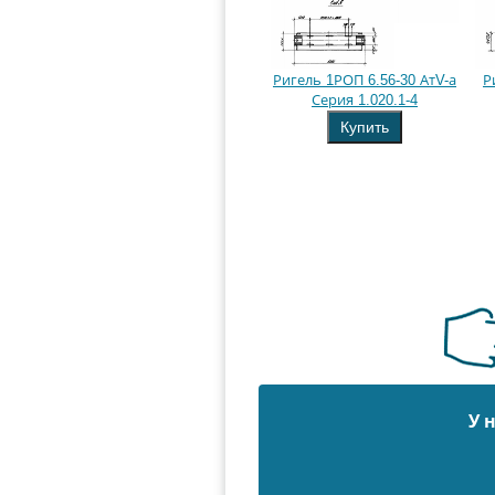
Ригель 1РОП 6.56-30 АтV-а
Р
Серия 1.020.1-4
Купить
У 