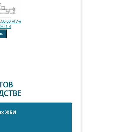
56-60 АIV-л
20.1-4
ть
ых ЖБИ