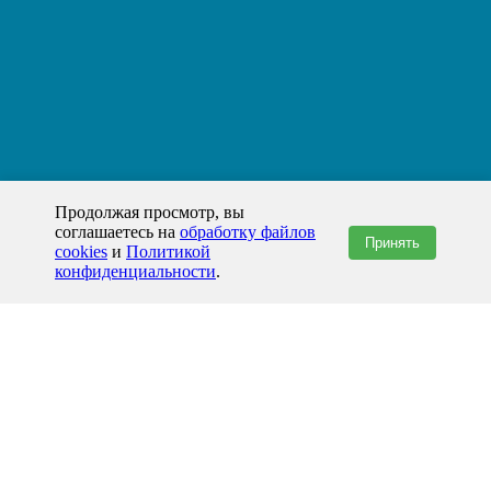
Продолжая просмотр, вы
соглашаетесь на
обработку файлов
Принять
cookies
и
Политикой
конфиденциальности
.
+7(800)444-79-35
звонок по России бесплатный
+7 (812) 565-17-28
ООО "ЖБИ и Архитектура" © 2008-2026
199178, Россия, Санкт-Петербург, наб. реки Смоленки, д. 14 литер а офис
336;
Представительство в Казахстане: г.Атырау,
пр. Сатпаева, 19 блок А,
Бизнес-центр "Atyrau Plaza"
info@prom-gbi.ru
www.prom-gbi.ru