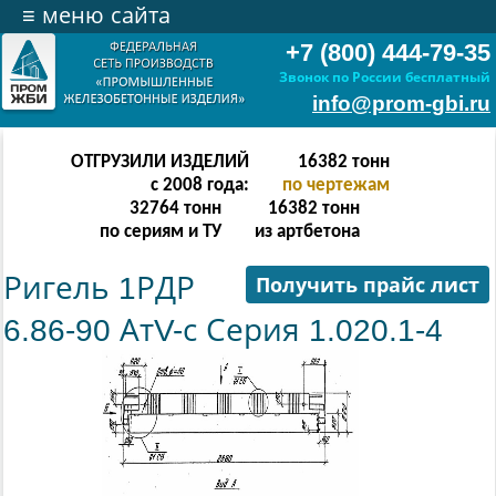
≡
меню сайта
+7 (800) 444-79-35
Звонок по России бесплатный
info@prom-gbi.ru
ОТГРУЗИЛИ ИЗДЕЛИЙ
32766
тонн
с 2008 года:
по чертежам
65532
тонн
32766
тонн
по сериям и ТУ
из артбетона
Ригель 1РДР
Получить прайс лист
6.86-90 АтV-с Серия 1.020.1-4