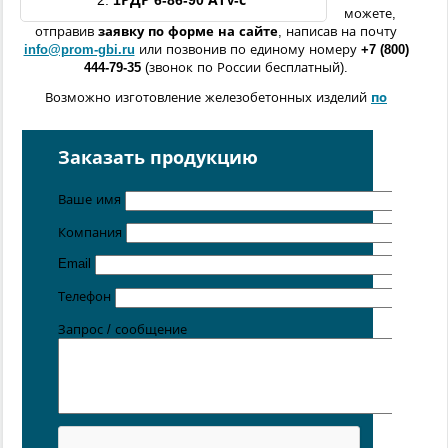
2.
1РДР
6-86-
90
АтV-
с
можете,
отправив
заявку по форме
на сайте
, написав на почту
info@prom-gbi.ru
или позвонив по единому номеру
+7 (800)
444-79-35
(звонок по России бесплатный).
Возможно изготовление железобетонных изделий
по
чертежам заказчика
Поставка осуществляется с производственных площадок,
Заказать продукцию
расположенных в
Санкт-Петербурге
,
Москве
,
Казани
,
Хабаровске
,
Ростове-на-Дону
,
Екатеринбурге
,
Ваше имя
Симферополе
.
Компания
Цена от 5 руб. / кг
Email
Телефон
Запрос / сообщение