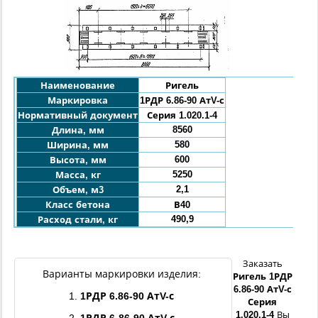
Наименование
Ригель
Маркировка
1РДР
6.86-90 АтV-
с
Нормативный документ
Серия 1.020.1-4
8560
Длина, мм
580
Ширина, мм
600
Высота, мм
5250
Масса, кг
2,1
Объем, м3
Класс бетона
В40
490,9
Расход стали, кг
Заказать
Варианты маркировки изделия:
Ригель
1РДР
6.86-
90
АтV-
с
1.
1РДР
6.86-
90
АтV-
с
Серия
1.020.1-4
Вы