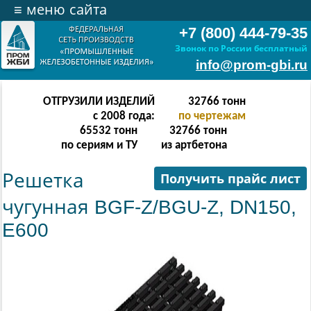
≡
меню сайта
+7 (800) 444-79-35
Звонок по России бесплатный
info@prom-gbi.ru
ОТГРУЗИЛИ ИЗДЕЛИЙ
65534
тонн
с 2008 года:
по чертежам
131068
тонн
65534
тонн
по сериям и ТУ
из артбетона
Решетка
Получить прайс лист
чугунная BGF-Z/BGU-Z, DN150,
E600