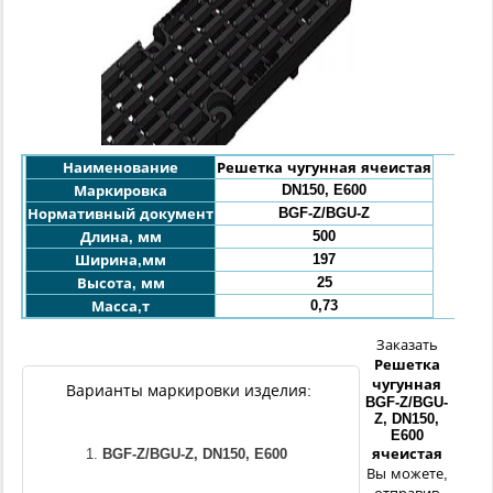
Наименование
Решетка чугунная ячеистая
DN150, E600
Маркировка
BGF-Z/BGU-Z
Нормативный документ
500
Длина, мм
197
Ширина,мм
25
Высота, мм
0,73
Масса,т
Заказать
Решетка
чугунная
Варианты маркировки изделия:
BGF-Z/BGU-
Z, DN150,
E600
BGF-Z/BGU-Z, DN150, E600
ячеистая
Вы можете,