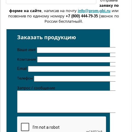
отправив
заявку по
форме
на сайте
, написав на почту
info@prom-gbi.ru
или
позвонив по единому номеру
+7 (800) 444-79-35
(звонок по
России бесплатный).
Возможно изготовление железобетонных изделий
по
чертежам заказчика
Заказать продукцию
Поставка осуществляется с производственных площадок,
расположенных в
Ваше имя
Санкт-Петербурге
,
Москве
,
Казани
,
Хабаровске
,
Ростове-на-Дону
,
Екатеринбурге
,
Компания
Симферополе
.
Email
Цена от 5 руб. / кг
Телефон
Запрос / сообщение