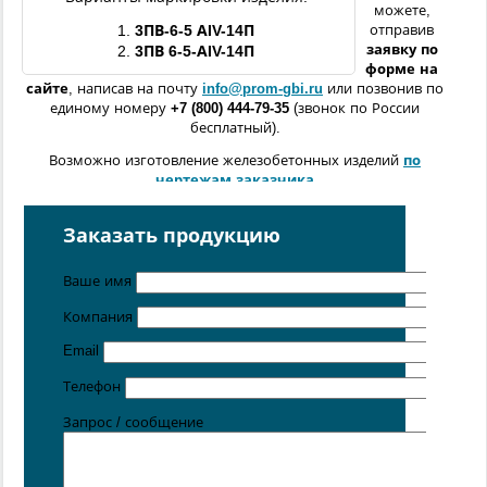
можете,
1.
3ПВ
-6-5 АIV-14П
отправив
заявку по
2.
3ПВ
6-5-АIV-14П
форме
на
сайте
, написав на почту
info@prom-gbi.ru
или позвонив по
единому номеру
+7 (800) 444-79-35
(звонок по России
бесплатный).
Возможно изготовление железобетонных изделий
по
чертежам заказчика
Поставка осуществляется с производственных площадок,
расположенных в
Санкт-Петербурге
,
Москве
,
Казани
,
Заказать продукцию
Хабаровске
,
Ростове-на-Дону
,
Екатеринбурге
,
Симферополе
.
Ваше имя
Компания
Email
Телефон
Запрос / сообщение