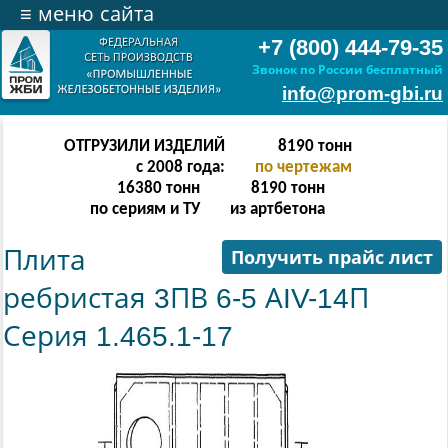
≡
меню сайта
+7 (800) 444-79-35
Звонок по России бесплатный
info@prom-gbi.ru
ОТГРУЗИЛИ ИЗДЕЛИЙ
16382
тонн
с 2008 года:
по чертежам
32764
тонн
16382
тонн
по сериям и ТУ
из артбетона
Плита
Получить прайс лист
ребристая 3ПВ 6-5 АIV-14П
Серия 1.465.1-17