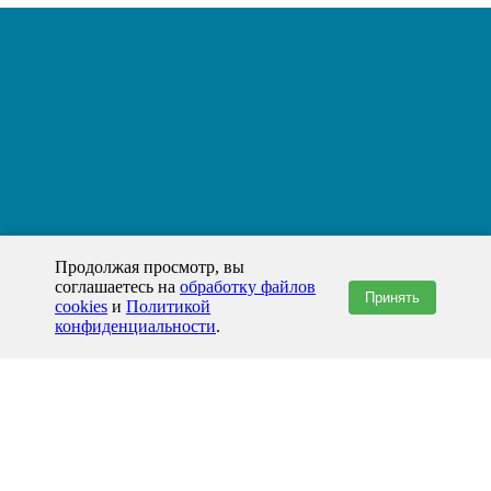
Продолжая просмотр, вы
соглашаетесь на
обработку файлов
Принять
cookies
и
Политикой
конфиденциальности
.
+7(800)444-79-35
звонок по России бесплатный
+7 (812) 565-17-28
ООО "ЖБИ и Архитектура" © 2008-2026
199178, Россия, Санкт-Петербург, наб. реки Смоленки, д. 14 литер а офис
336;
Представительство в Казахстане: г.Атырау,
пр. Сатпаева, 19 блок А,