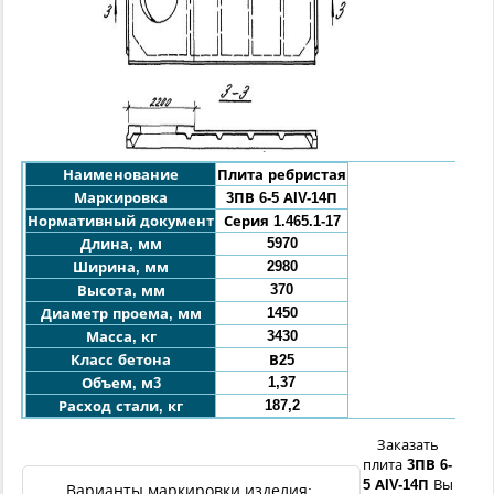
Наименование
Плита ребристая
Маркировка
3ПВ
6-5 АIV-14П
Нормативный документ
Серия 1.465.1-17
5970
Длина, мм
2980
Ширина, мм
370
Высота, мм
1450
Диаметр проема
, мм
3430
Масса, кг
Класс бетона
В25
1,37
Объем, м3
187,2
Расход стали, кг
Заказать
плита
3ПВ
6-
5 АIV
-
14П
Вы
Варианты маркировки изделия: