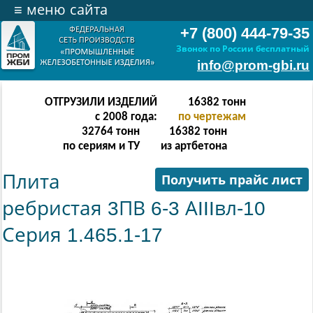
≡
меню сайта
+7 (800) 444-79-35
Звонок по России бесплатный
info@prom-gbi.ru
ОТГРУЗИЛИ ИЗДЕЛИЙ
32766
тонн
с 2008 года:
по чертежам
65532
тонн
32766
тонн
по сериям и ТУ
из артбетона
Плита
Получить прайс лист
ребристая 3ПВ 6-3 АIIIвл-10
Серия 1.465.1-17