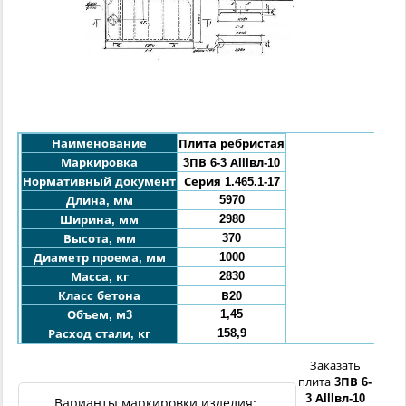
Наименование
Плита ребристая
Маркировка
3ПВ
6-3 АIIIвл-10
Нормативный документ
Серия 1.465.1-17
5970
Длина, мм
2980
Ширина, мм
370
Высота, мм
1000
Диаметр проема
, мм
2830
Масса, кг
Класс бетона
В20
1,45
Объем, м3
158,9
Расход стали, кг
Заказать
плита
3ПВ
6-
3 АIIIвл
-
10
Варианты маркировки изделия: