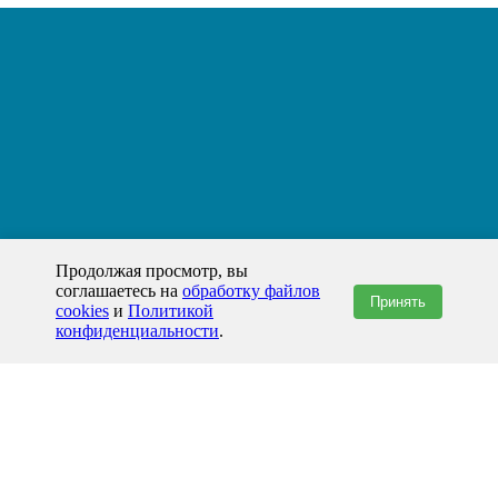
Продолжая просмотр, вы
соглашаетесь на
обработку файлов
Принять
cookies
и
Политикой
конфиденциальности
.
+7(800)444-79-35
звонок по России бесплатный
+7 (812) 565-17-28
ООО "ЖБИ и Архитектура" © 2008-2026
199178, Россия, Санкт-Петербург, наб. реки Смоленки, д. 14 литер а офис
336;
Представительство в Казахстане: г.Атырау,
пр. Сатпаева, 19 блок А,