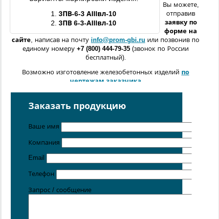
Вы можете,
1.
3ПВ
-6-3 АIIIвл-10
отправив
заявку по
2.
3ПВ
6-3-АIIIвл-10
форме
на
сайте
, написав на почту
info@prom-gbi.ru
или позвонив по
единому номеру
+7 (800) 444-79-35
(звонок по России
бесплатный).
Возможно изготовление железобетонных изделий
по
чертежам заказчика
Поставка осуществляется с производственных площадок,
расположенных в
Санкт-Петербурге
,
Москве
,
Казани
,
Заказать продукцию
Хабаровске
,
Ростове-на-Дону
,
Екатеринбурге
,
Симферополе
.
Ваше имя
Компания
Email
Телефон
Запрос / сообщение