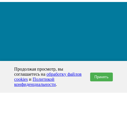
Продолжая просмотр, вы
соглашаетесь на
обработку файлов
Принять
cookies
и
Политикой
конфиденциальности
.
+7(800)444-79-35
звонок по России бесплатный
+7 (812) 565-17-28
ООО "ЖБИ и Архитектура" © 2008-2026
199178, Россия, Санкт-Петербург, наб. реки Смоленки, д. 14 литер а офис
336;
Представительство в Казахстане: г.Атырау,
пр. Сатпаева, 19 блок А,