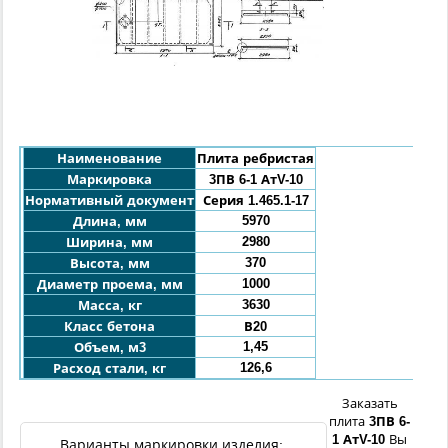
Наименование
Плита ребристая
Маркировка
3ПВ 6-1 АтV-10
Нормативный документ
Серия 1.465.1-17
5970
Длина, мм
2980
Ширина, мм
370
Высота, мм
1000
Диаметр проема, мм
3630
Масса, кг
Класс бетона
В20
1,45
Объем, м3
126,6
Расход стали, кг
Заказать
плита
3ПВ
6-
1 АтV-10
Вы
Варианты маркировки изделия: