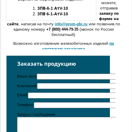
можете,
1.
3ПВ
-6-1 АтV-10
отправив
заявку по
2.
3ПВ
6-1-АтV-10
форме
на
сайте
, написав на почту
info@prom-gbi.ru
или позвонив по
единому номеру
+7 (800) 444-79-35
(звонок по России
бесплатный).
Возможно изготовление железобетонных изделий
по
чертежам заказчика
Поставка осуществляется с производственных площадок,
расположенных в
Санкт-Петербурге
,
Москве
,
Казани
,
Заказать продукцию
Хабаровске
,
Ростове-на-Дону
,
Екатеринбурге
,
Симферополе
.
Ваше имя
Компания
Email
Телефон
Запрос / сообщение