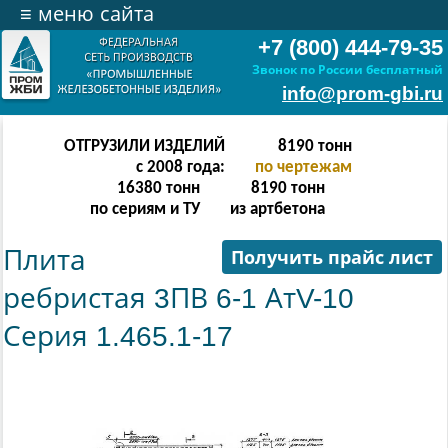
≡
меню сайта
+7 (800) 444-79-35
Звонок по России бесплатный
info@prom-gbi.ru
ОТГРУЗИЛИ ИЗДЕЛИЙ
16382
тонн
с 2008 года:
по чертежам
32764
тонн
16382
тонн
по сериям и ТУ
из артбетона
Плита
Получить прайс лист
ребристая 3ПВ 6-1 АтV-10
Серия 1.465.1-17