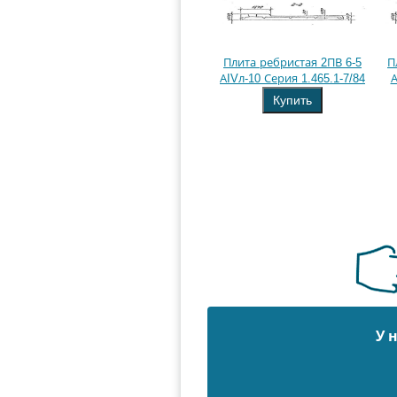
Плита ребристая 2ПВ 6-5
П
АIVл-10 Серия 1.465.1-7/84
А
Купить
У 