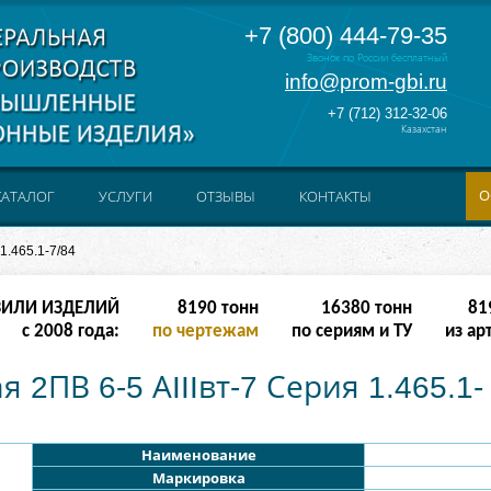
+7 (800) 444-79-35
Звонок по России бесплатный
info@prom-gbi.ru
+7 (712) 312-32-06
Казахстан
О
КАТАЛОГ
УСЛУГИ
ОТЗЫВЫ
КОНТАКТЫ
1.465.1-7/84
ЗИЛИ ИЗДЕЛИЙ
16382
тонн
32764
тонн
163
с 2008 года:
по чертежам
по сериям и ТУ
из ар
 2ПВ 6-5 АIIIвт-7 Серия 1.465.1-
Наименование
Маркировка