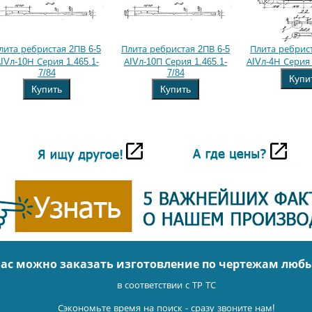
лита ребристая 2ПВ 6-5
Плита ребристая 2ПВ 6-5
Плита ребрист
IVл-10Н Серия 1.465.1-
АIVл-10П Серия 1.465.1-
АIVл-4Н Серия 
7/84
7/84
Купи
Купить
Купить
нас можно заказать изготовление по чертежам люб
в соответствии с ТР ТС
Сэкономьте время на поиск - сразу звоните нам!