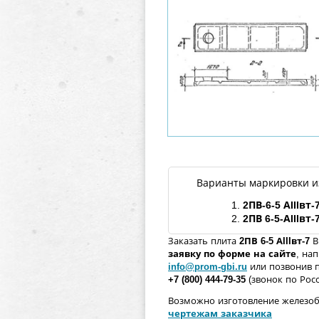
Варианты маркировки и
1.
2ПВ
-6-5 АIIIвт-
2.
2ПВ
6-5-АIIIвт-
Заказать плита
2ПВ
6-5 АIIIвт-
7
В
заявку по форме
на сайте
, на
info@prom-gbi.ru
или позвонив 
+7 (800) 444-79-35
(звонок по Рос
Возможно изготовление железо
чертежам заказчика