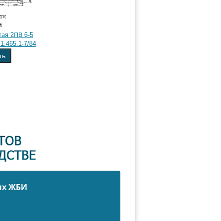
ая 2ПВ 6-5
1.465.1-7/84
ть
ых ЖБИ