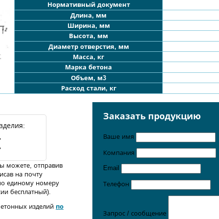
Нормативный документ
Длина, мм
Ширина, мм
Высота, мм
Диаметр отверстия
, мм
Масса, кг
Марка бетона
Объем, м3
Расход стали, кг
Заказать продукцию
зделия:
Ваше имя
7
7
Компания
ы можете, отправив
Email
писав на почту
по единому номеру
Телефон
сии бесплатный).
бетонных изделий
по
Запрос / сообщение