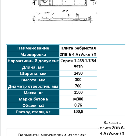
Наименование
Плита ребристая
Маркировка
2ПВ
6-4 АтVскл-7П
Нормативный документ
Серия 1.465.1-7/84
5970
Длина, мм
1490
Ширина, мм
300
Высота, мм
700
Диаметр отверстия
, мм
1500
Масса, кг
Марка бетона
М300
0,76
Объем, м3
100,8
Расход стали, кг
Заказать
плита
2ПВ
6-
4 АтVскл-7П
Варианты маркировки изделия: