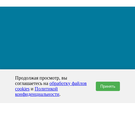
Продолжая просмотр, вы
соглашаетесь на
обработку файлов
Принять
cookies
и
Политикой
конфиденциальности
.
+7(800)444-79-35
звонок по России бесплатный
+7 (812) 565-17-28
ООО "ЖБИ и Архитектура" © 2008-2026
199178, Россия, Санкт-Петербург, наб. реки Смоленки, д. 14 литер а офис