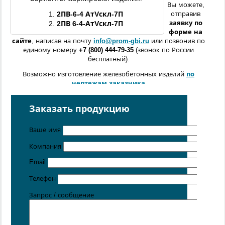
Вы можете,
1.
2ПВ
-6-4 АтVскл-7П
отправив
заявку по
2.
2ПВ
6-4-АтVскл-7П
форме
на
сайте
, написав на почту
info@prom-gbi.ru
или позвонив по
единому номеру
+7 (800) 444-79-35
(звонок по России
бесплатный).
Возможно изготовление железобетонных изделий
по
чертежам заказчика
Поставка осуществляется с производственных площадок,
расположенных в
Санкт-Петербурге
,
Москве
,
Казани
,
Заказать продукцию
Хабаровске
,
Ростове-на-Дону
,
Екатеринбурге
,
Симферополе
.
Ваше имя
Компания
Email
Телефон
Запрос / сообщение