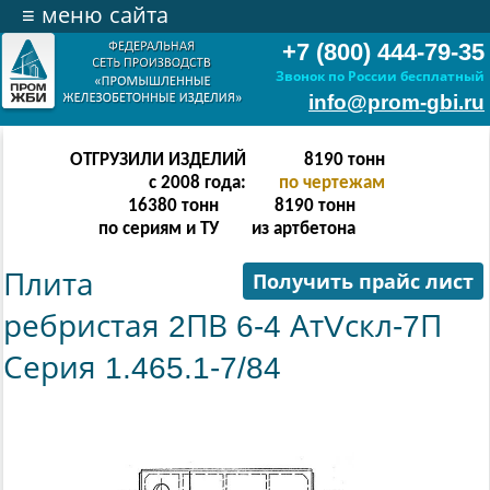
≡
меню сайта
+7 (800) 444-79-35
Звонок по России бесплатный
info@prom-gbi.ru
ОТГРУЗИЛИ ИЗДЕЛИЙ
16382
тонн
с 2008 года:
по чертежам
32764
тонн
16382
тонн
по сериям и ТУ
из артбетона
Плита
Получить прайс лист
ребристая 2ПВ 6-4 АтVскл-7П
Серия 1.465.1-7/84