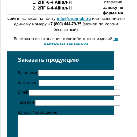
1.
2ПГ-6-4 АIIIвл-Н
отправив
заявку по
2.
2ПГ 6-4-АIIIвл-Н
форме
на
сайте
, написав на почту
info@prom-gbi.ru
или позвонив по
единому номеру
+7 (800) 444-79-35
(звонок по России
бесплатный).
Возможно изготовление железобетонных изделий
по
чертежам заказчика
Поставка осуществляется с производственных площадок,
расположенных в
Санкт-Петербурге
,
Москве
,
Казани
,
Заказать продукцию
Хабаровске
,
Ростове-на-Дону
,
Екатеринбурге
,
Симферополе
.
Ваше имя
Компания
Email
Телефон
Запрос / сообщение