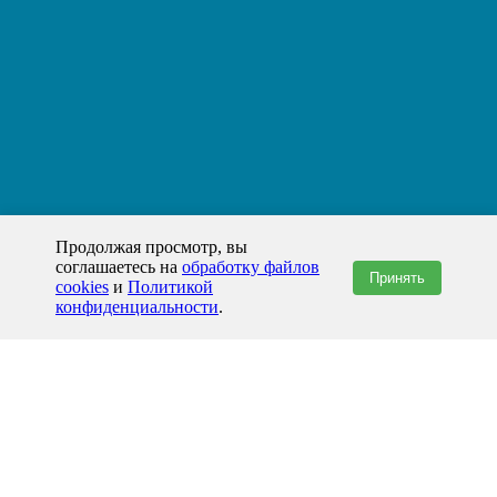
Продолжая просмотр, вы
соглашаетесь на
обработку файлов
Принять
cookies
и
Политикой
конфиденциальности
.
+7(800)444-79-35
звонок по России бесплатный
+7 (812) 565-17-28
ООО "ЖБИ и Архитектура" © 2008-2026
199178, Россия, Санкт-Петербург, наб. реки Смоленки, д. 14 литер а офис
336;
Представительство в Казахстане: г.Атырау,
пр. Сатпаева, 19 блок А,
Бизнес-центр "Atyrau Plaza"