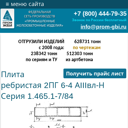
≡
меню сайта
+7 (800) 444-79-35
Звонок по России бесплатный
info@prom-gbi.ru
ОТГРУЗИЛИ ИЗДЕЛИЙ
628731
тонн
с 2008 года:
по чертежам
238342
тонн
512303
тонн
по сериям и ТУ
из артбетона
Плита
Получить прайс лист
ребристая 2ПГ 6-4 АIIIвл-Н
Серия 1.465.1-7/84