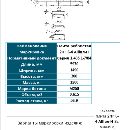
Наименование
Плита ребристая
Маркировка
2ПГ 6-4 АIIIвл-Н
Нормативный документ
Серия 1.465.1-7/84
5970
Длина, мм
1490
Ширина, мм
300
Высота, мм
1200
Масса, кг
Марка бетона
М250
0,615
Объем, м3
56,9
Расход стали, кг
Заказать
плита
2ПГ 6-
4 АIIIвл-Н
Вы
Варианты маркировки изделия:
можете,