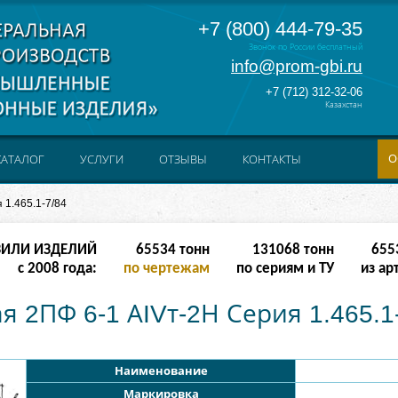
+7 (800) 444-79-35
Звонок по России бесплатный
info@prom-gbi.ru
+7 (712) 312-32-06
Казахстан
О
КАТАЛОГ
УСЛУГИ
ОТЗЫВЫ
КОНТАКТЫ
 1.465.1-7/84
ЗИЛИ ИЗДЕЛИЙ
262142
тонн
238342
тонн
2621
с 2008 года:
по чертежам
по сериям и ТУ
из ар
я 2ПФ 6-1 АIVт-2Н Серия 1.465.1
Наименование
Маркировка