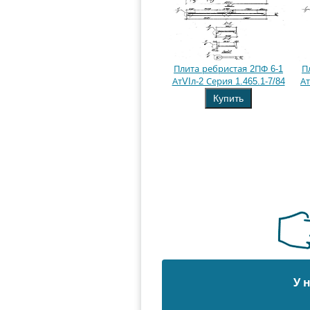
Плита ребристая 2ПФ 6-1
П
АтVIл-2 Серия 1.465.1-7/84
Ат
Купить
У 