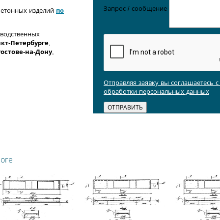
Запрос / сообщение
бетонных изделий
по
зводственных
кт-Петербурге
,
Ростове-на-Дону
,
Отправляя заявку вы соглашаетесь 
обработки персональных данных
логе