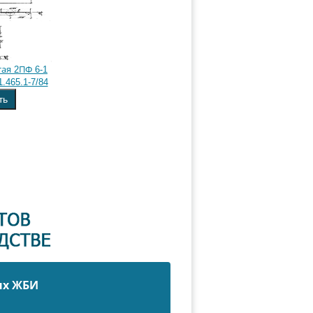
ая 2ПФ 6-1
.465.1-7/84
ть
ых ЖБИ