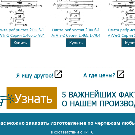
лита ребристая 2ПФ 6-1
Плита ребристая 2ПФ 6-1
Плита ребрист
VIт-1 Серия 1.465.1-7/84
АтVIт-2 Серия 1.465.1-7/84
АтVл-1 Серия 1
Купить
Купить
Купи
нас можно заказать изготовление по чертежам люб
в соответствии с ТР ТС