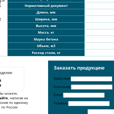
Нормативный документ
Длина, мм
Ширина, мм
Высота, мм
Масса, кг
Марка бетона
Объем, м3
Расход стали, кг
Заказать продукцию
зделия:
Ваше имя
Н
Н
Компания
Вы можете,
Email
сайте
, написав на
онив по единому
Телефон
 по России