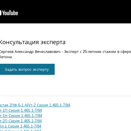
Консультация эксперта
Сергеев Александр Вячеславович
- Эксперт с 25-летним стажем в сфер
бетона.
Задать вопрос эксперту
тая 2ПФ 6-1 АIVт-2 Серия 1.465.1-7/84
-1П Серия 1.465.1-7/84
-1Н Серия 1.465.1-7/84
-2П Серия 1.465.1-7/84
л-1 Серия 1.465.1-7/84