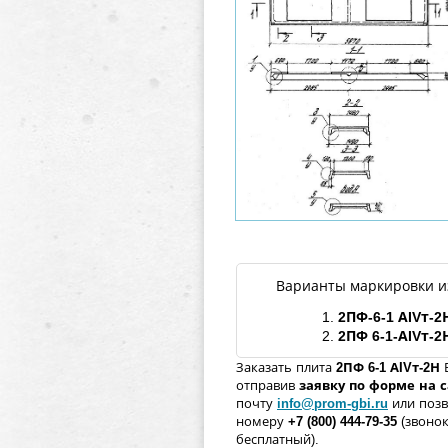
Варианты маркировки и
1.
2ПФ
-6-1 АIVт-2
2.
2ПФ
6-1-АIVт-2
Заказать плита
2ПФ
6-1 АIVт-
2Н
отправив
заявку по форме
на 
почту
info@prom-gbi.ru
или позв
номеру
+7 (800) 444-79-35
(звонок
бесплатный).