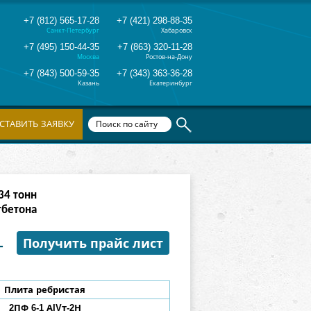
+7 (812) 565-17-28
+7 (421) 298-88-35
Санкт-Петербург
Хабаровск
+7 (495) 150-44-35
+7 (863) 320-11-28
Москва
Ростов-на-Дону
+7 (843) 500-59-35
+7 (343) 363-36-28
Казань
Екатеринбург
СТАВИТЬ ЗАЯВКУ
42
тонн
тбетона
-
Получить прайс лист
Плита ребристая
2ПФ 6-1 АIVт-2Н